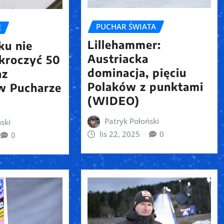
PUCHAR ŚWIATA
E
Lillehammer:
ku nie
Austriacka
kroczyć 50
dominacja, pięciu
az
Polaków z punktami
 w Pucharze
(WIDEO)
Patryk Połoński
ski
lis 22, 2025
0
0