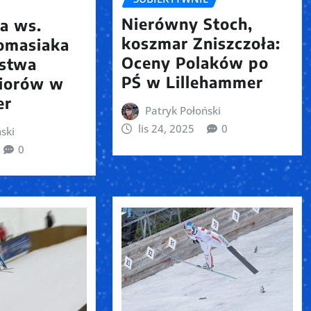
Nierówny Stoch,
ja ws.
koszmar Zniszczoła:
omasiaka
Oceny Polaków po
ostwa
PŚ w Lillehammer
niorów w
er
Patryk Połoński
lis 24, 2025
0
ski
0