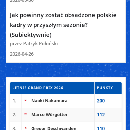
2026-05-30
Jak powinny zostać obsadzone polskie
kadry w przyszłym sezonie?
(Subiektywnie)
przez Patryk Połoński
2026-04-26
LETNIE GRAND PRIX 2026
PUNKTY
1.
200
Naoki Nakamura
2.
112
Marco Wörgötter
3.
110
Gregor Deschwanden