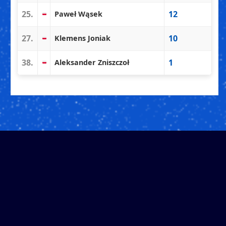
25.
12
Paweł Wąsek
27.
10
Klemens Joniak
38.
1
Aleksander Zniszczoł