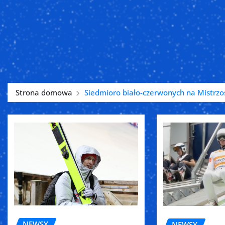
Strona domowa
Siedmioro biało-czerwonych na Mistrz
NEWSY
NEWSY