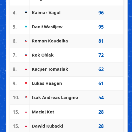
4.
96
Kaimar Vagul
5.
95
Danił Wasiljew
6.
81
Roman Koudelka
7.
72
Rok Oblak
8.
62
Kacper Tomasiak
9.
61
Lukas Haagen
10.
54
Isak Andreas Langmo
15.
28
Maciej Kot
15.
28
Dawid Kubacki