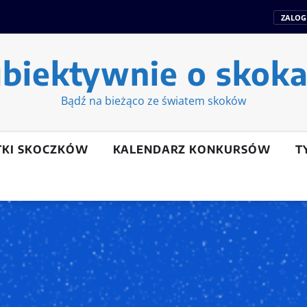
ZALOG
biektywnie o skok
Bądź na bieżąco ze światem skoków
TKI SKOCZKÓW
KALENDARZ KONKURSÓW
T