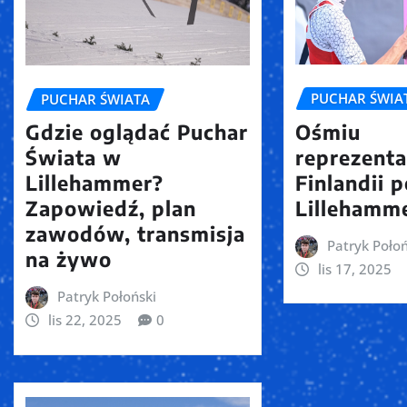
PUCHAR ŚWIA
PUCHAR ŚWIATA
Ośmiu
Gdzie oglądać Puchar
reprezent
Świata w
Finlandii 
Lillehammer?
Lillehamm
Zapowiedź, plan
zawodów, transmisja
Patryk Połoń
na żywo
lis 17, 2025
Patryk Połoński
lis 22, 2025
0