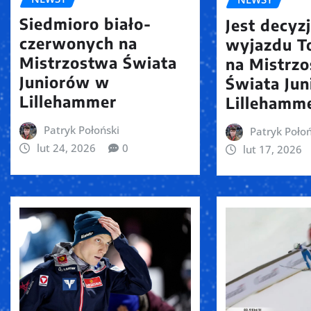
Siedmioro biało-
Jest decyz
czerwonych na
wyjazdu T
Mistrzostwa Świata
na Mistrz
Juniorów w
Świata Ju
Lillehammer
Lillehamm
Patryk Połoński
Patryk Połoń
lut 24, 2026
0
lut 17, 2026