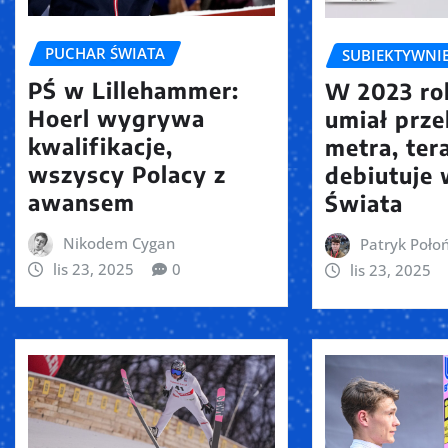
PUCHAR ŚWIATA
SUBIEKTYWNI
PŚ w Lillehammer:
W 2023 ro
Hoerl wygrywa
umiał prze
kwalifikacje,
metra, ter
wszyscy Polacy z
debiutuje
awansem
Świata
Nikodem Cygan
Patryk Połoń
lis 23, 2025
0
lis 23, 2025