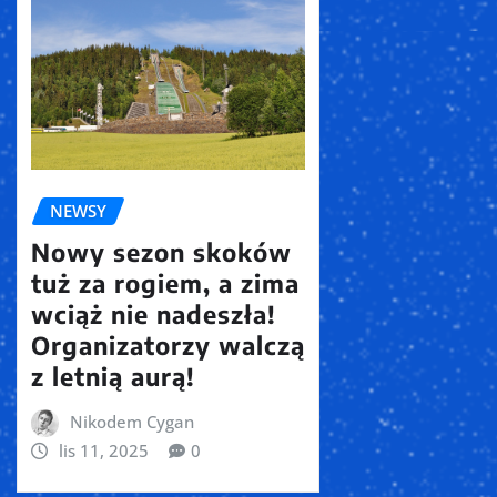
NEWSY
Nowy sezon skoków
tuż za rogiem, a zima
wciąż nie nadeszła!
Organizatorzy walczą
z letnią aurą!
Nikodem Cygan
lis 11, 2025
0