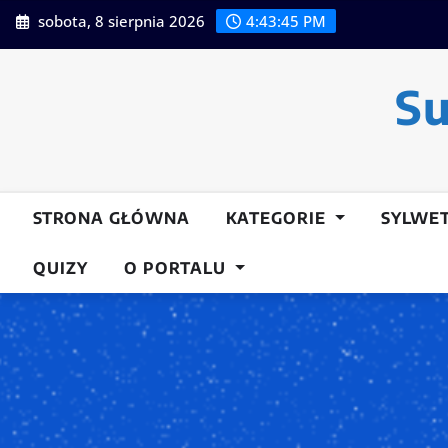
Przeskocz
sobota, 8 sierpnia 2026
4:43:46 PM
do
treści
Su
STRONA GŁÓWNA
KATEGORIE
SYLWE
QUIZY
O PORTALU