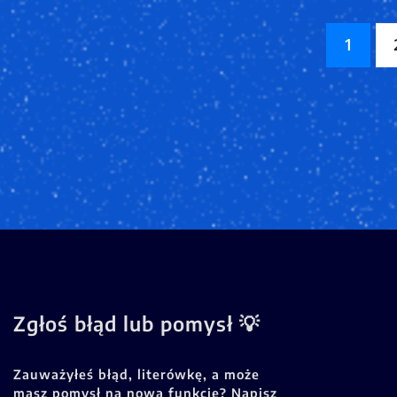
Stronicowanie
1
wpisów
Zgłoś błąd lub pomysł 💡
Zauważyłeś błąd, literówkę, a może
masz pomysł na nową funkcję? Napisz