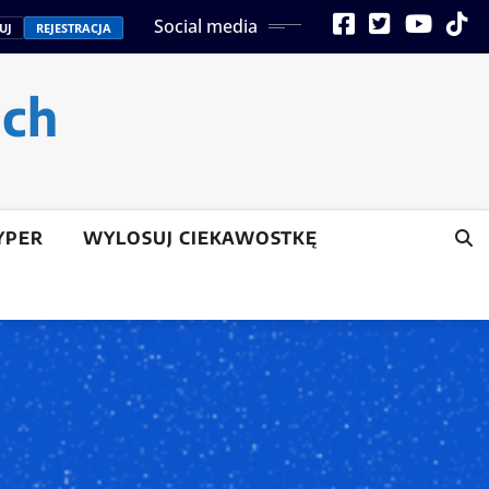
Social media
UJ
REJESTRACJA
ach
YPER
WYLOSUJ CIEKAWOSTKĘ