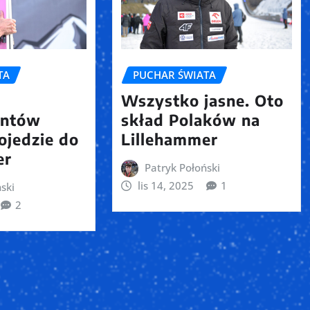
TA
PUCHAR ŚWIATA
Wszystko jasne. Oto
antów
skład Polaków na
pojedzie do
Lillehammer
er
Patryk Połoński
lis 14, 2025
1
ski
2