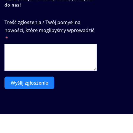
do nas!
Treść zgłoszenia / Twój pomysł na
nowości, które moglibyśmy wprowadzić
Wyślij zgłoszenie
Prawa autorskie © 2025 | Zasilane przez
WordPress
|
Se