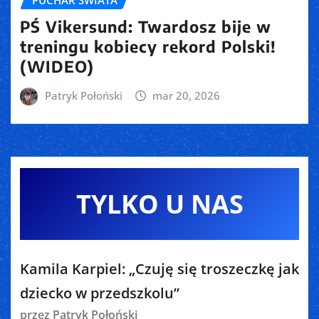
PUCHAR ŚWIATA
PŚ Vikersund: Twardosz bije w
treningu kobiecy rekord Polski!
(WIDEO)
Patryk Połoński
mar 20, 2026
TYLKO U NAS
Kamila Karpiel: „Czuję się troszeczkę jak
dziecko w przedszkolu”
przez Patryk Połoński