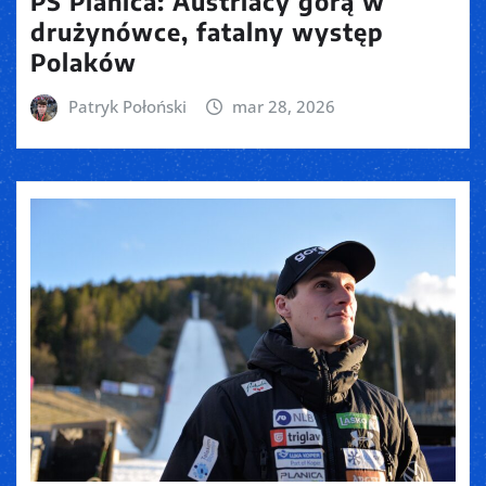
PŚ Planica: Austriacy górą w
drużynówce, fatalny występ
Polaków
Patryk Połoński
mar 28, 2026