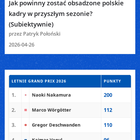
Jak powinny zostać obsadzone polskie
kadry w przyszłym sezonie?
(Subiektywnie)
przez Patryk Połoński
2026-04-26
LETNIE GRAND PRIX 2026
PUNKTY
1.
200
Naoki Nakamura
2.
112
Marco Wörgötter
3.
110
Gregor Deschwanden
Kaimar Vagul