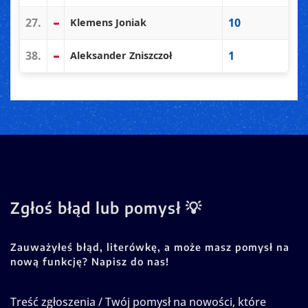
27.
10
Klemens Joniak
38.
1
Aleksander Zniszczoł
Zgłoś błąd lub pomysł 💡
Zauważyłeś błąd, literówkę, a może masz pomysł na
nową funkcję? Napisz do nas!
Treść zgłoszenia / Twój pomysł na nowości, które