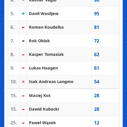
4.
96
5.
95
Danił Wasiljew
6.
81
Roman Koudelka
7.
72
Rok Oblak
8.
62
Kacper Tomasiak
9.
61
Lukas Haagen
10.
54
Isak Andreas Langmo
15.
28
Maciej Kot
15.
28
Dawid Kubacki
25.
12
Paweł Wąsek