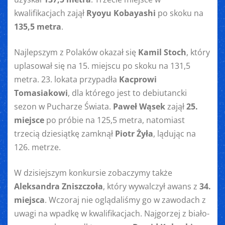
kwalifikacjach zajął
Ryoyu Kobayashi
po skoku na
135,5 metra
.
Najlepszym z Polaków okazał się
Kamil Stoch
, który
uplasował się na 15. miejscu po skoku na 131,5
metra. 23. lokata przypadła
Kacprowi
Tomasiakowi
, dla którego jest to debiutancki
sezon w Pucharze Świata.
Paweł Wąsek
zajął
25.
miejsce
po próbie na 125,5 metra, natomiast
trzecią dziesiątkę zamknął
Piotr Żyła
, lądując na
126. metrze.
W dzisiejszym konkursie zobaczymy także
Aleksandra Zniszczoła
, który wywalczył awans z
34.
miejsca
. Wczoraj nie oglądaliśmy go w zawodach z
uwagi na wpadkę w kwalifikacjach. Najgorzej z biało-