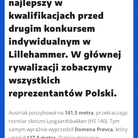
najlepszy w
kwalifikacjach przed
drugim konkursem
indywidualnym w
Lillehammer. W głównej
rywalizacji zobaczymy
wszystkich
reprezentantów Polski.
Austriak poszybował na
141,5 metra
, przekraczając
rozmiar skoczni Lysgaardsbakken (HS 140). Tym
samym wyraźnie wyprzedził
Domena Prevca
, który
uzyskał
137,5 metra
. Trzecie miejsce w