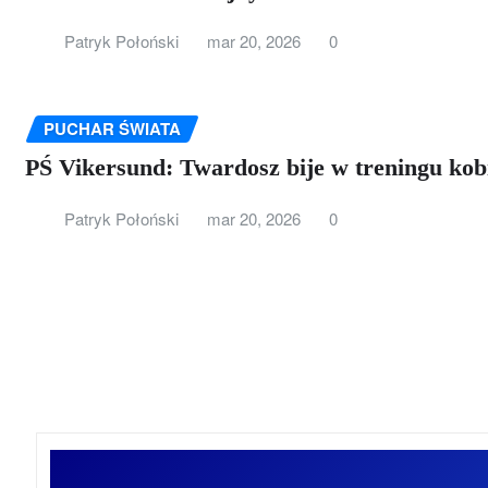
Patryk Połoński
mar 20, 2026
0
PUCHAR ŚWIATA
PŚ Vikersund: Twardosz bije w treningu ko
Patryk Połoński
mar 20, 2026
0
Stronicowanie
wpisów