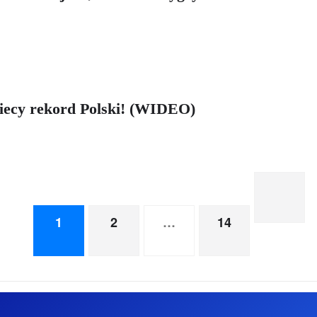
biecy rekord Polski! (WIDEO)
1
2
…
14