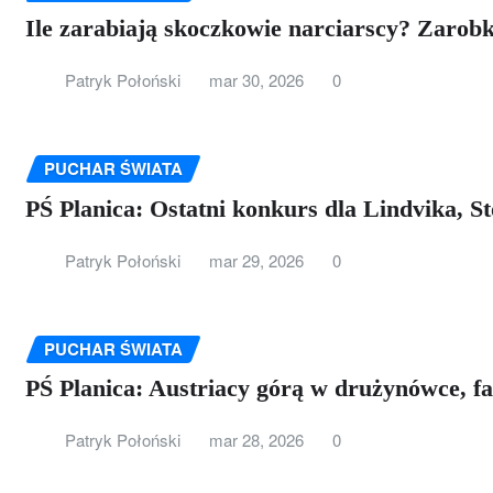
Ile zarabiają skoczkowie narciarscy? Zarob
Patryk Połoński
mar 30, 2026
0
PUCHAR ŚWIATA
PŚ Planica: Ostatni konkurs dla Lindvika, S
Patryk Połoński
mar 29, 2026
0
PUCHAR ŚWIATA
PŚ Planica: Austriacy górą w drużynówce, f
Patryk Połoński
mar 28, 2026
0