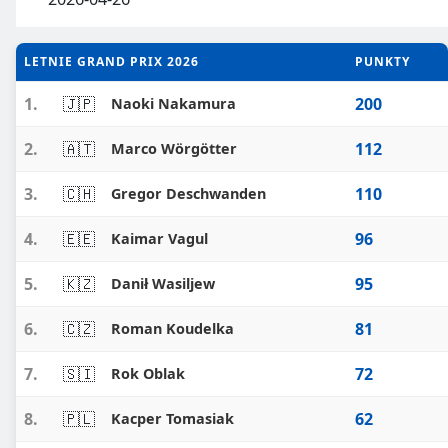
LETNIE GRAND PRIX 2026
PUNKTY
1.
🇯🇵
200
Naoki Nakamura
2.
🇦🇹
112
Marco Wörgötter
3.
🇨🇭
110
Gregor Deschwanden
4.
🇪🇪
96
Kaimar Vagul
5.
🇰🇿
95
Danił Wasiljew
6.
🇨🇿
81
Roman Koudelka
7.
🇸🇮
72
Rok Oblak
8.
🇵🇱
62
Kacper Tomasiak