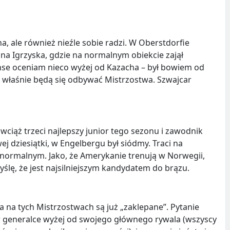
, ale również nieźle sobie radzi. W Oberstdorfie
 na Igrzyska, gdzie na normalnym obiekcie zajął
zanse oceniam nieco wyżej od Kazacha – był bowiem od
m właśnie będą się odbywać Mistrzostwa. Szwajcar
wciąż trzeci najlepszy junior tego sezonu i zawodnik
 dziesiątki, w Engelbergu był siódmy. Traci na
 normalnym. Jako, że Amerykanie trenują w Norwegii,
ślę, że jest najsilniejszym kandydatem do brązu.
 na tych Mistrzostwach są już „zaklepane”. Pytanie
t w generalce wyżej od swojego głównego rywala (wszyscy