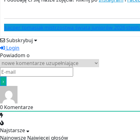
kacper tomasiak
mistrzostwa świata juniorów 2026
steph
Subskrybuj
Login
Powiadom o
0
Komentarze
Najstarsze
Najnowsze
Najwięcej głosów