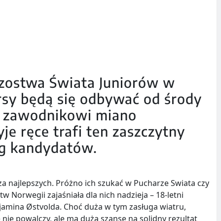
rzostwa Świata Juniorów w
sy będą się odbywać od środy
mu zawodnikowi miano
je ręce trafi ten zaszczytny
ng kandydatów.
za najlepszych. Próżno ich szukać w Pucharze Swiata czy
 Norwegii zajaśniała dla nich nadzieja – 18-letni
jamina Østvolda. Choć duża w tym zasługa wiatru,
nie powalczy, ale ma dużą szansę na solidny rezultat