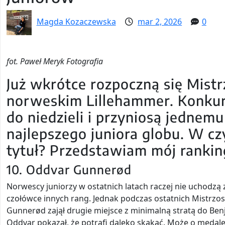
Magda Kozaczewska
mar 2, 2026
0
fot. Paweł Meryk Fotografia
Już wkrótce rozpoczną się Mist
norweskim Lillehammer. Konkur
do niedzieli i przyniosą jedne
najlepszego juniora globu. W czy
tytuł? Przedstawiam mój ranki
10. Oddvar Gunnerød
Norwescy juniorzy w ostatnich latach raczej nie uchodzą 
czołówce innych rang. Jednak podczas ostatnich Mistrzostw
Gunnerød zajął drugie miejsce z minimalną stratą do Ben
Oddvar pokazał, że potrafi daleko skakać. Może o medale 