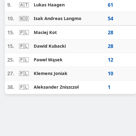
9.
🇦🇹
61
Lukas Haagen
10.
🇳🇴
54
Isak Andreas Langmo
15.
🇵🇱
28
Maciej Kot
15.
🇵🇱
28
Dawid Kubacki
25.
🇵🇱
12
Paweł Wąsek
27.
🇵🇱
10
Klemens Joniak
38.
🇵🇱
1
Aleksander Zniszczoł