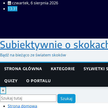
Przeskocz
czwartek, 6 sierpnia 2026
do
13:31
treści
Subiektywnie o skokac
Bądź na bieżąco ze światem skoków
STRONA GŁÓWNA
KATEGORIE
SYLWETKI
QUIZY
O PORTALU
×
Szukaj
Strona domowa