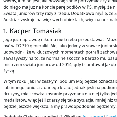
wiemy, kim on jest, ale pozwolę sobie potrzymać czytelni
do niego ma już na koncie parę podiów w PŚ, myślę, że ni
Swiata juniorów trzy razy z rzędu. Dodatkowo myślę, że 
Austriak zyskuje na większych obiektach, więc na normaln
1. Kacper Tomasiak
Jego już naprawdę nikomu nie trzeba przedstawiać. Może
być w TOP10 generalki. Ale, jako jedyny w stawce juniorsk
udowodnił, że w kluczowych momentach potrafi zachować
zaważywszy na to, że normalne skocznie bardzo mu pasuj
mistrzem świata juniorów od 2014, gdy triumfował Jakub W
życzą.
W tym roku, jak i w zeszłym, podium MŚJ będzie oznacza
lub innego juniora z danego kraju. Jednak jeśli na podiu
druzyny, miejscówka zostanie przyznana dla niej tylko j
medalistów, więc jeśli zdarzy się taka sytuacja, mniej niż
będzie jeszcze większa, a my prawdopodobnie będziemy 
Podobają Ci się nasze zdjęcia? Kliknij po
Instagram
i
Face