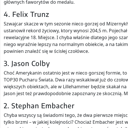
głównych faworytów do medalu.
4. Felix Trunz
Szwajcar skacze w tym sezonie nieco gorzej od Mizernykha
ustanowił rekord życiowy, ktory wynosi 204,5 m. Pojechał
rewelacyjne 18. Miejsce. I chyba właśnie dlatego jego s
niego wyraźnie lepszy na normalnym obiekcie, a na taki
powinien znaleźć się w ścisłej czołówce.
3. Jason Colby
Choć Amerykanin ostatnio jest w nieco gorszej formie, to 
TOP30 Pucharu Świata. Dwa razy wskakiwał już do czołowej
większych obiektach, ale w Lillehammer będzie skakał na
Jason jest też prawdopodobnie zapoznany ze skocznią. My
2. Stephan Embacher
Chyba wszyscy są świadomi tego, że dwa pierwsze miejsca
tylko brzmi – w jakiej kolejności? Chociaż Embacher jes