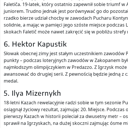
Faletiča. 19-latek, który ostatnio zapewnił sobie triumf
juniorem. Trudno jednak jest porównywać go do pozosta
rzadko bierze udział chocby w zawodach Pucharu Kontyne
solidnie, a mając w pamięci jego szóste miejsce podczas 
skokach Faletič może nawet zakręcić się w pobliżu strefy
6. Hektor Kapustik
Słowak obecnej zimy jest stałym uczestnikiem zawodów 
punkty – podczas loteryjnych zawodów w Zakopanem był 
najmłodszym olimpijczykiem w Predazzo. Z Igrzysk może
awansować do drugiej serii. Z pewnością będzie jedną z
medal.
5. Ilya Mizernykh
18-letni Kazach rewelacyjnie radzi sobie w tym sezonie P
osiągnął życiowy rezultat, zajmując 20. Miejsce. Podcz
pierwszy Kazach w historii poleciał za dwusetny metr – 
sprawił na Igrzyskach, na dużej skoczni zajmując ósme m