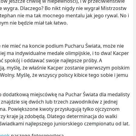
ków jeszcze chwilę w niepewności), i w przeciwieństwie
e wygra. Dlaczego? Bo nikt nigdy nie wygrał Mistrzostw
Stephan nie ma tak mocnego mentalu jak jego rywal. No i
ym nie będzie miał tak łatwo.
 nie mieć na koncie podium Pucharu Świata, może nie
iej ma indywidualne medale olimpijskie, i to dwa! Kacper
 spokój i oddawać swoje najlepsze próby. A
ą, myślę, że właśnie Kacper zostanie pierwszym polskim
olny. Myślę, że wszyscy polscy kibice tego sobie i jemu
ło dodatkową miejscówkę na Puchar Świata dla medalisty
m znajdzie się dwóch lub trzech zawodników z jednej
edna. Powiększone kwoty przysługują tylko ojczyznom
 trzy kraje ją zdobędą. Dlatego determinacja do walki
świadkami najlepszego juniorskiego czempionatu od lat.
book
naszego fotoreportera