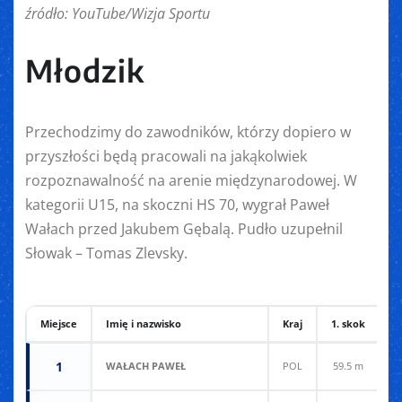
źródło: YouTube/Wizja Sportu
Młodzik
Przechodzimy do zawodników, którzy dopiero w
przyszłości będą pracowali na jakąkolwiek
rozpoznawalność na arenie międzynarodowej. W
kategorii U15, na skoczni HS 70, wygrał Paweł
Wałach przed Jakubem Gębalą. Pudło uzupełnil
Słowak – Tomas Zlevsky.
Miejsce
Imię i nazwisko
Kraj
1. skok
2
1
WAŁACH PAWEŁ
POL
59.5 m
6