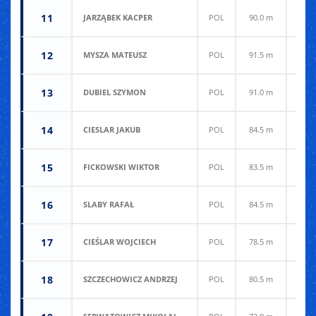
11
JARZĄBEK KACPER
POL
90.0 m
92.5
12
MYSZA MATEUSZ
POL
91.5 m
89.5
13
DUBIEL SZYMON
POL
91.0 m
87.5
14
CIESLAR JAKUB
POL
84.5 m
84.0
15
FICKOWSKI WIKTOR
POL
83.5 m
79.0
16
SLABY RAFAŁ
POL
84.5 m
76.5
17
CIEŚLAR WOJCIECH
POL
78.5 m
79.0
18
SZCZECHOWICZ ANDRZEJ
POL
80.5 m
74.0