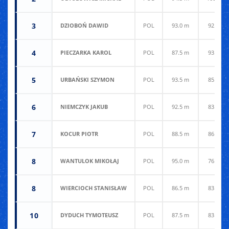
3
DZIOBOŃ DAWID
POL
93.0 m
92.0 m
4
PIECZARKA KAROL
POL
87.5 m
93.5 m
5
URBAŃSKI SZYMON
POL
93.5 m
85.0 m
6
NIEMCZYK JAKUB
POL
92.5 m
83.0 m
7
KOCUR PIOTR
POL
88.5 m
86.5 m
8
WANTULOK MIKOŁAJ
POL
95.0 m
76.5 m
8
WIERCIOCH STANISŁAW
POL
86.5 m
83.5 m
10
DYDUCH TYMOTEUSZ
POL
87.5 m
83.0 m