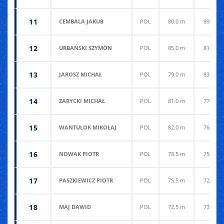
11
CEMBALA JAKUB
POL
80.0 m
89.5 m
12
URBAŃSKI SZYMON
POL
85.0 m
81.0 m
13
JAROSZ MICHAŁ
POL
79.0 m
83.0 m
14
ZARYCKI MICHAŁ
POL
81.0 m
77.0 m
15
WANTULOK MIKOŁAJ
POL
82.0 m
76.0 m
16
NOWAK PIOTR
POL
78.5 m
75.5 m
17
PASZKIEWICZ PIOTR
POL
75.5 m
72.0 m
18
MAJ DAWID
POL
72.5 m
73.5 m