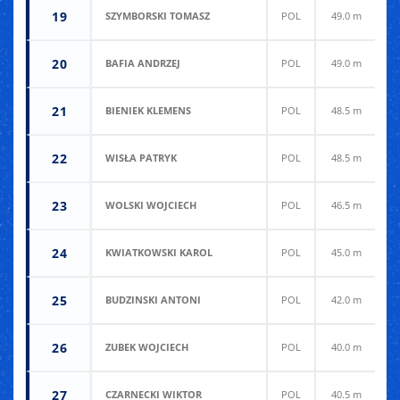
19
SZYMBORSKI TOMASZ
POL
49.0 m
4
20
BAFIA ANDRZEJ
POL
49.0 m
4
21
BIENIEK KLEMENS
POL
48.5 m
4
22
WISŁA PATRYK
POL
48.5 m
4
23
WOLSKI WOJCIECH
POL
46.5 m
4
24
KWIATKOWSKI KAROL
POL
45.0 m
4
25
BUDZINSKI ANTONI
POL
42.0 m
4
26
ZUBEK WOJCIECH
POL
40.0 m
4
27
CZARNECKI WIKTOR
POL
40.5 m
3