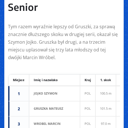
Senior
Tym razem wyraźnie lepszy od Gruszki, za sprawą
znacznie dłuższego skoku w drugiej serii, okazał się
Szymon Jojko. Gruszka był drugi, a na trzecim
miejscu uplasował się trzy lata młodszy od tej
dwójki Marcin Wróbel.
Miejsce
Imię i nazwisko
Kraj
1. skok
2. s
1
JOJKO SZYMON
POL
100.5 m
99.5
2
GRUSZKA MATEUSZ
POL
101.5 m
91.5
3
WROBEL MARCIN
POL
97.0 m
94.5