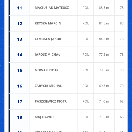
11
MACIUSIAK MATEUSZ
POL
88.5 m
78.0 m
12
KRYSKA MARCIN
POL
81.5 m
83.0 m
13
CEMBALA JAKUB
POL
84.5 m
78.0 m
14
JAROSZ MICHAŁ
POL
77.5 m
78.5 m
15
NOWAK PIOTR
POL
79.5 m
73.5 m
16
ZARYCKI MICHAŁ
POL
80.5 m
70.0 m
17
PASZKIEWICZ PIOTR
POL
74.0 m
68.0 m
18
MAJ DAWID
POL
71.5 m
65.0 m