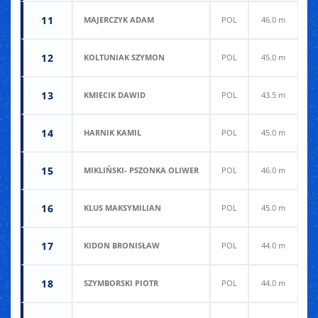
11
MAJERCZYK ADAM
POL
46.0 m
4
12
KOLTUNIAK SZYMON
POL
45.0 m
4
13
KMIECIK DAWID
POL
43.5 m
4
14
HARNIK KAMIL
POL
45.0 m
4
15
MIKLIŃSKI- PSZONKA OLIWER
POL
46.0 m
4
16
KLUS MAKSYMILIAN
POL
45.0 m
4
17
KIDON BRONISŁAW
POL
44.0 m
4
18
SZYMBORSKI PIOTR
POL
44.0 m
4