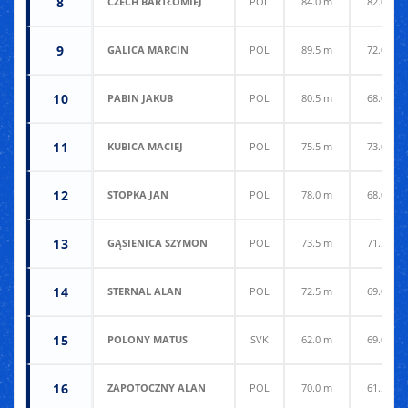
8
CZECH BARTŁOMIEJ
POL
84.0 m
82.0 m
9
GALICA MARCIN
POL
89.5 m
72.0 m
10
PABIN JAKUB
POL
80.5 m
68.0 m
11
KUBICA MACIEJ
POL
75.5 m
73.0 m
12
STOPKA JAN
POL
78.0 m
68.0 m
13
GĄSIENICA SZYMON
POL
73.5 m
71.5 m
14
STERNAL ALAN
POL
72.5 m
69.0 m
15
POLONY MATUS
SVK
62.0 m
69.0 m
16
ZAPOTOCZNY ALAN
POL
70.0 m
61.5 m