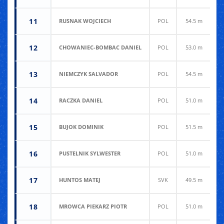
11
RUSNAK WOJCIECH
POL
54.5 m
5
12
CHOWANIEC-BOMBAC DANIEL
POL
53.0 m
5
13
NIEMCZYK SALVADOR
POL
54.5 m
5
14
RACZKA DANIEL
POL
51.0 m
5
15
BUJOK DOMINIK
POL
51.5 m
5
16
PUSTELNIK SYLWESTER
POL
51.0 m
5
17
HUNTOS MATEJ
SVK
49.5 m
5
18
MROWCA PIEKARZ PIOTR
POL
51.0 m
4