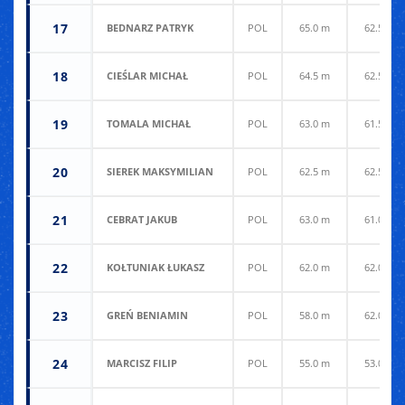
17
BEDNARZ PATRYK
POL
65.0 m
62.5 m
18
CIEŚLAR MICHAŁ
POL
64.5 m
62.5 m
19
TOMALA MICHAŁ
POL
63.0 m
61.5 m
20
SIEREK MAKSYMILIAN
POL
62.5 m
62.5 m
21
CEBRAT JAKUB
POL
63.0 m
61.0 m
22
KOŁTUNIAK ŁUKASZ
POL
62.0 m
62.0 m
23
GREŃ BENIAMIN
POL
58.0 m
62.0 m
24
MARCISZ FILIP
POL
55.0 m
53.0 m