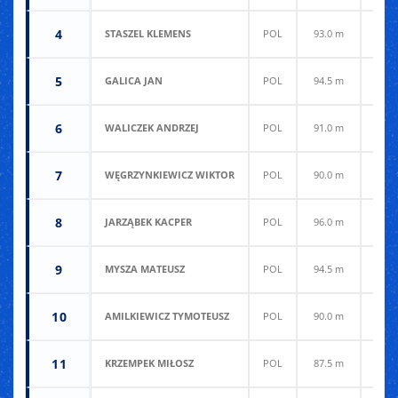
4
STASZEL KLEMENS
POL
93.0 m
97.0
5
GALICA JAN
POL
94.5 m
95.0
6
WALICZEK ANDRZEJ
POL
91.0 m
97.0
7
WĘGRZYNKIEWICZ WIKTOR
POL
90.0 m
95.0
8
JARZĄBEK KACPER
POL
96.0 m
88.0
9
MYSZA MATEUSZ
POL
94.5 m
88.0
10
AMILKIEWICZ TYMOTEUSZ
POL
90.0 m
92.0
11
KRZEMPEK MIŁOSZ
POL
87.5 m
93.5