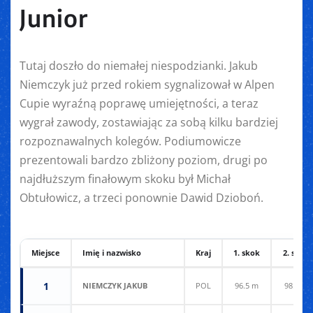
Junior
Tutaj doszło do niemałej niespodzianki. Jakub
Niemczyk już przed rokiem sygnalizował w Alpen
Cupie wyraźną poprawę umiejętności, a teraz
wygrał zawody, zostawiając za sobą kilku bardziej
rozpoznawalnych kolegów. Podiumowicze
prezentowali bardzo zbliżony poziom, drugi po
najdłuższym finałowym skoku był Michał
Obtułowicz, a trzeci ponownie Dawid Dzioboń.
Miejsce
Imię i nazwisko
Kraj
1. skok
2. skok
1
NIEMCZYK JAKUB
POL
96.5 m
98.5 m