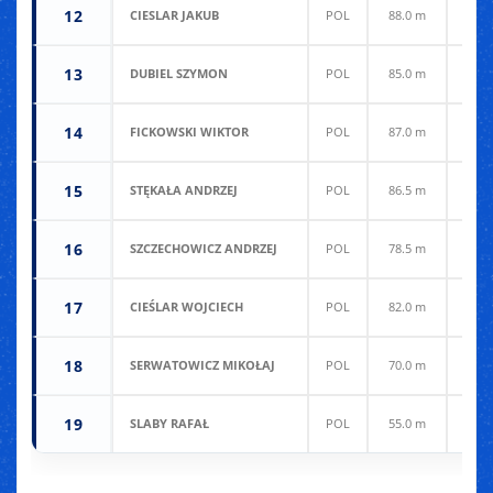
12
CIESLAR JAKUB
POL
88.0 m
82.0
13
DUBIEL SZYMON
POL
85.0 m
80.5
14
FICKOWSKI WIKTOR
POL
87.0 m
78.0
15
STĘKAŁA ANDRZEJ
POL
86.5 m
79.0
16
SZCZECHOWICZ ANDRZEJ
POL
78.5 m
85.0
17
CIEŚLAR WOJCIECH
POL
82.0 m
73.0
18
SERWATOWICZ MIKOŁAJ
POL
70.0 m
69.0
19
SLABY RAFAŁ
POL
55.0 m
79.5