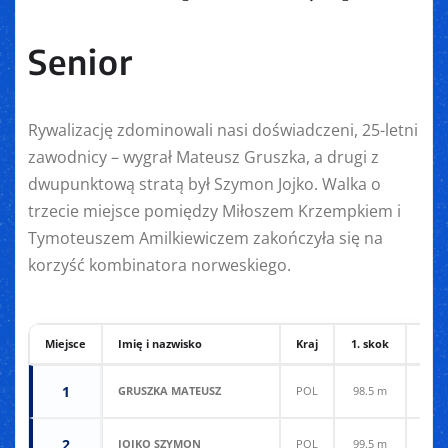
Senior
Rywalizację zdominowali nasi doświadczeni, 25-letni
zawodnicy – wygrał Mateusz Gruszka, a drugi z
dwupunktową stratą był Szymon Jojko. Walka o
trzecie miejsce pomiędzy Miłoszem Krzempkiem i
Tymoteuszem Amilkiewiczem zakończyła się na
korzyść kombinatora norweskiego.
Miejsce
Imię i nazwisko
Kraj
1. skok
2. s
1
GRUSZKA MATEUSZ
POL
98.5 m
103.
2
JOJKO SZYMON
POL
99.5 m
101.