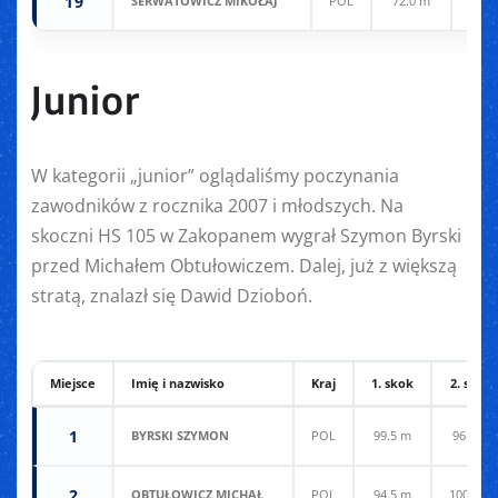
19
SERWATOWICZ MIKOŁAJ
POL
72.0 m
71.0
Junior
W kategorii „junior” oglądaliśmy poczynania
zawodników z rocznika 2007 i młodszych. Na
skoczni HS 105 w Zakopanem wygrał Szymon Byrski
przed Michałem Obtułowiczem. Dalej, już z większą
stratą, znalazł się Dawid Dzioboń.
Miejsce
Imię i nazwisko
Kraj
1. skok
2. skok
1
BYRSKI SZYMON
POL
99.5 m
96.5 m
2
OBTUŁOWICZ MICHAŁ
POL
94.5 m
100.0 m