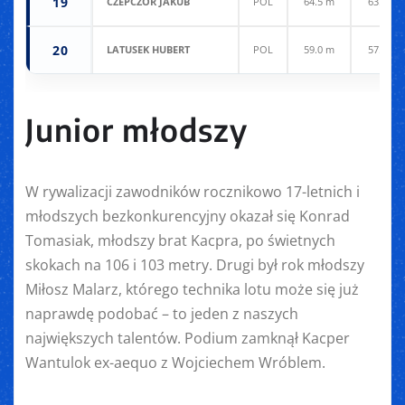
19
CZEPCZOR JAKUB
POL
64.5 m
63.0 m
20
LATUSEK HUBERT
POL
59.0 m
57.0 m
Junior młodszy
W rywalizacji zawodników rocznikowo 17-letnich i
młodszych bezkonkurencyjny okazał się Konrad
Tomasiak, młodszy brat Kacpra, po świetnych
skokach na 106 i 103 metry. Drugi był rok młodszy
Miłosz Malarz, którego technika lotu może się już
naprawdę podobać – to jeden z naszych
największych talentów. Podium zamknął Kacper
Wantulok ex-aequo z Wojciechem Wróblem.