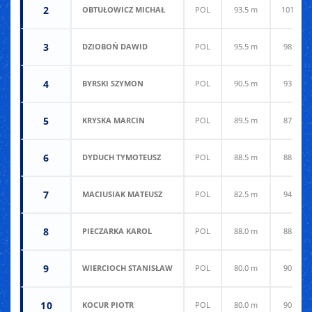
2
OBTUŁOWICZ MICHAŁ
POL
93.5 m
101.0 m
3
DZIOBOŃ DAWID
POL
95.5 m
98.0 m
4
BYRSKI SZYMON
POL
90.5 m
93.5 m
5
KRYSKA MARCIN
POL
89.5 m
87.5 m
6
DYDUCH TYMOTEUSZ
POL
88.5 m
88.5 m
7
MACIUSIAK MATEUSZ
POL
82.5 m
94.5 m
8
PIECZARKA KAROL
POL
88.0 m
88.0 m
9
WIERCIOCH STANISŁAW
POL
80.0 m
90.5 m
10
KOCUR PIOTR
POL
80.0 m
90.0 m