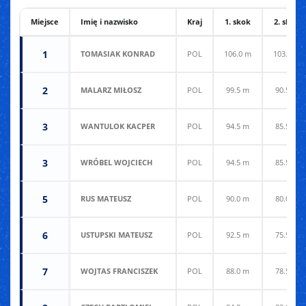
Miejsce
Imię i nazwisko
Kraj
1. skok
2. skok
1
TOMASIAK KONRAD
POL
106.0 m
103.0 m
2
MALARZ MIŁOSZ
POL
99.5 m
90.5 m
3
WANTULOK KACPER
POL
94.5 m
85.5 m
3
WRÓBEL WOJCIECH
POL
94.5 m
85.5 m
5
RUS MATEUSZ
POL
90.0 m
80.0 m
6
USTUPSKI MATEUSZ
POL
92.5 m
75.5 m
7
WOJTAS FRANCISZEK
POL
88.0 m
78.5 m