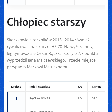
Chłopiec starszy
Skoczkowie z roczników 2013 i 2014 również
rywalizowali na skoczni HS 70. Najwyższą notą
legitymował się Oskar Rączka, który o 7.7 punktu
wyprzedził Jana Malczewskiego. Trzecie miejsce
przypadło Markowi Matusznemu.
Miejsce
Imię i nazwisko
Kraj
1. skok
2.
1
RĄCZKA OSKAR
POL
54.0 m
6
2
MALCZEWSKI JAN
POL
53.0 m
5