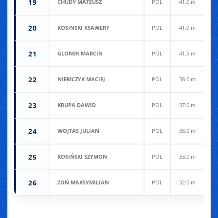
19
CHUDY MATEUSZ
POL
41.0 m
4
20
KOSINSKI KSAWERY
POL
41.0 m
4
21
GLONEK MARCIN
POL
41.5 m
4
22
NIEMCZYK MACIEJ
POL
38.0 m
3
23
KRUPA DAWID
POL
37.0 m
3
24
WOJTAS JULIAN
POL
38.0 m
3
25
KOSIŃSKI SZYMON
POL
33.0 m
3
26
ZOŃ MAKSYMILIAN
POL
32.0 m
3