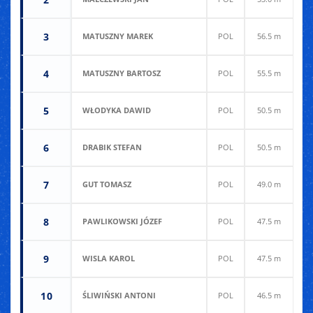
3
MATUSZNY MAREK
POL
56.5 m
5
4
MATUSZNY BARTOSZ
POL
55.5 m
4
5
WŁODYKA DAWID
POL
50.5 m
5
6
DRABIK STEFAN
POL
50.5 m
4
7
GUT TOMASZ
POL
49.0 m
4
8
PAWLIKOWSKI JÓZEF
POL
47.5 m
4
9
WISLA KAROL
POL
47.5 m
4
10
ŚLIWIŃSKI ANTONI
POL
46.5 m
4