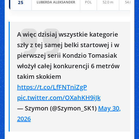
25
LUBERDA ALEKSANDER
POL
52.0 m
54.0 m
A więc dzisiaj wszystkie kategorie
szły z tej samej belki startowej i w
pierwszej serii Kondzio Tomasiak
włożył całej konkurencji 6 metrów
takim skokiem
https://t.co/LfFNTniZgP
pic.twitter.com/OXahKH9iJk
— Szymon (@Szymon_SK1)
May 30,
2026