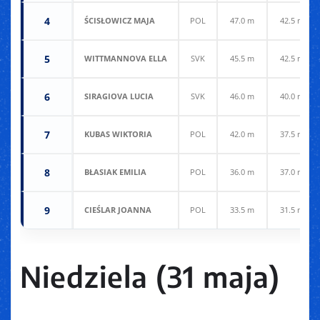
4
ŚCISŁOWICZ MAJA
POL
47.0 m
42.5 m
5
WITTMANNOVA ELLA
SVK
45.5 m
42.5 m
6
SIRAGIOVA LUCIA
SVK
46.0 m
40.0 m
7
KUBAS WIKTORIA
POL
42.0 m
37.5 m
8
BŁASIAK EMILIA
POL
36.0 m
37.0 m
9
CIEŚLAR JOANNA
POL
33.5 m
31.5 m
Niedziela (31 maja)