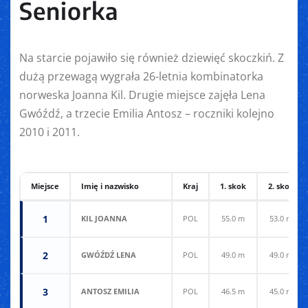
Seniorka
Na starcie pojawiło się również dziewięć skoczkiń. Z
dużą przewagą wygrała 26-letnia kombinatorka
norweska Joanna Kil. Drugie miejsce zajęła Lena
Gwóźdź, a trzecie Emilia Antosz – roczniki kolejno
2010 i 2011.
Miejsce
Imię i nazwisko
Kraj
1. skok
2. skok
1
KIL JOANNA
POL
55.0 m
53.0 m
2
GWÓŹDŹ LENA
POL
49.0 m
49.0 m
3
ANTOSZ EMILIA
POL
46.5 m
45.0 m