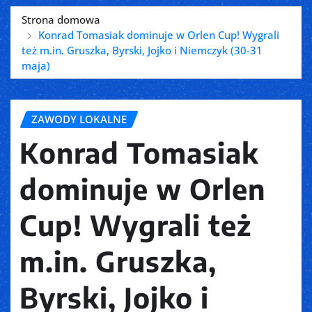
Strona domowa
Konrad Tomasiak dominuje w Orlen Cup! Wygrali
też m.in. Gruszka, Byrski, Jojko i Niemczyk (30-31
maja)
ZAWODY LOKALNE
Konrad Tomasiak
dominuje w Orlen
Cup! Wygrali też
m.in. Gruszka,
Byrski, Jojko i