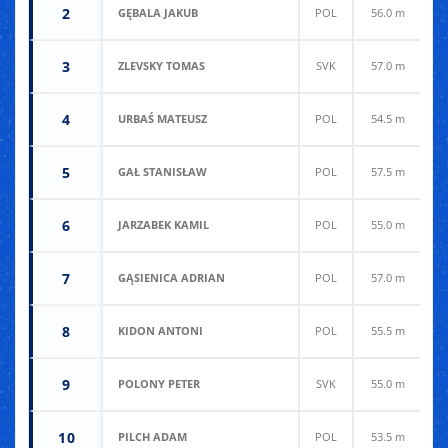
2
GĘBALA JAKUB
POL
56.0 m
6
3
ZLEVSKY TOMAS
SVK
57.0 m
5
4
URBAŚ MATEUSZ
POL
54.5 m
6
5
GAŁ STANISŁAW
POL
57.5 m
5
6
JARZABEK KAMIL
POL
55.0 m
5
7
GĄSIENICA ADRIAN
POL
57.0 m
5
8
KIDON ANTONI
POL
55.5 m
5
9
POLONY PETER
SVK
55.0 m
5
10
PILCH ADAM
POL
53.5 m
5