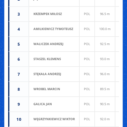
3
KRZEMPEK MIŁOSZ
POL
96.5 m
98.5
4
AMILKIEWICZ TYMOTEUSZ
POL
100.0 m
94.0
5
WALICZEK ANDRZEJ
POL
92.5 m
97.0
6
STASZEL KLEMENS
POL
93.0 m
95.5
7
STĘKAŁA ANDRZEJ
POL
96.0 m
91.0
8
WROBEL MARCIN
POL
89.5 m
95.0
9
GALICA JAN
POL
90.5 m
94.0
10
WĘGRZYNKIEWICZ WIKTOR
POL
92.0 m
92.5