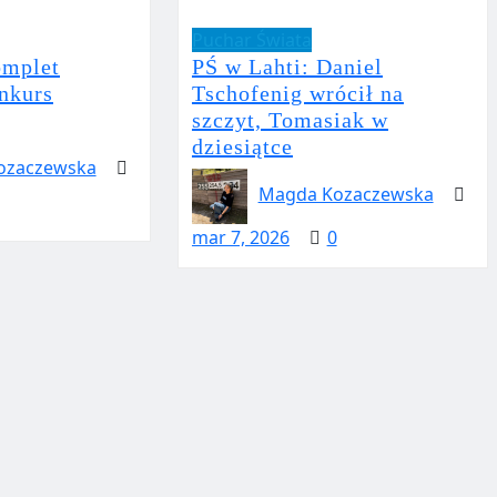
Puchar Świata
omplet
PŚ w Lahti: Daniel
nkurs
Tschofenig wrócił na
szczyt, Tomasiak w
dziesiątce
ozaczewska
Magda Kozaczewska
mar 7, 2026
0