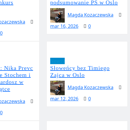
nkurs
podsumowanie PŚ w Oslo
Magda Kozaczewska
ozaczewska
mar 16, 2026
0
0
Newsy
: Nika Prevc
Słoweńcy bez Timiego
ze Stochem i
Zajca w Oslo
ardosz w
Magda Kozaczewska
iątce
mar 12, 2026
0
ozaczewska
0