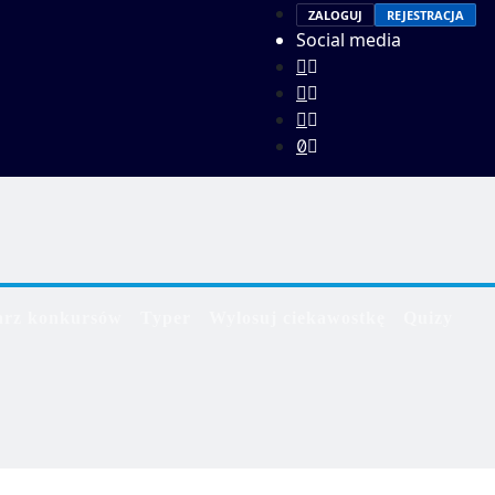
ZALOGUJ
REJESTRACJA
Social media
arz konkursów
Typer
Wylosuj ciekawostkę
Quizy