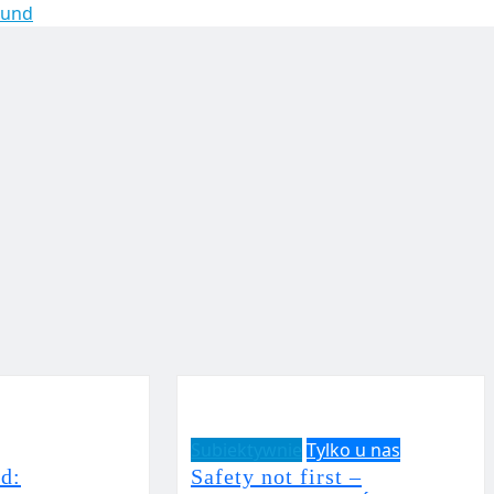
sund
Subiektywnie
Tylko u nas
d:
Safety not first –