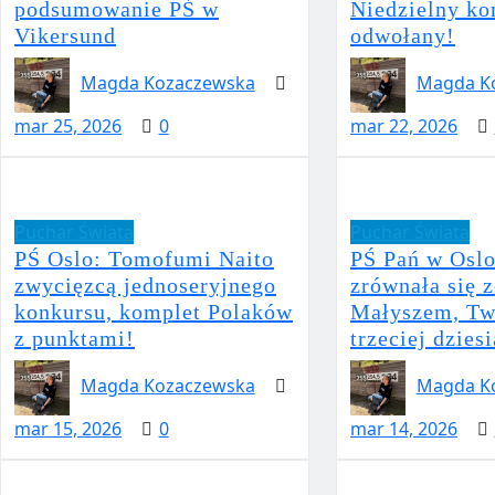
podsumowanie PŚ w
Niedzielny ko
Vikersund
odwołany!
Magda Kozaczewska
Magda K
mar 25, 2026
0
mar 22, 2026
Puchar Świata
Puchar Świata
PŚ Oslo: Tomofumi Naito
PŚ Pań w Oslo
zwycięzcą jednoseryjnego
zrównała się 
konkursu, komplet Polaków
Małyszem, Tw
z punktami!
trzeciej dzies
Magda Kozaczewska
Magda K
mar 15, 2026
0
mar 14, 2026