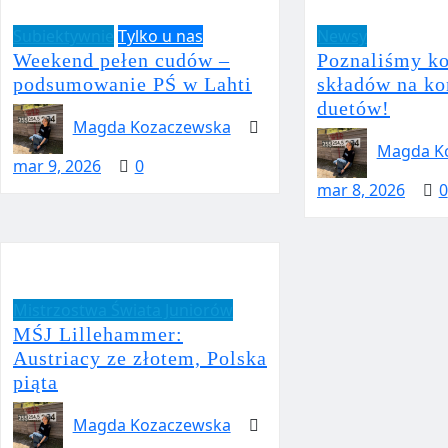
Subiektywnie
Tylko u nas
Newsy
Weekend pełen cudów –
Poznaliśmy k
podsumowanie PŚ w Lahti
składów na ko
duetów!
Magda Kozaczewska
Magda K
mar 9, 2026
0
mar 8, 2026
0
Mistrzostwa Świata Juniorów
MŚJ Lillehammer:
Austriacy ze złotem, Polska
piąta
Magda Kozaczewska