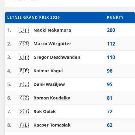
LETNIE GRAND PRIX 2026
PUNKTY
1.
🇯🇵
200
Naoki Nakamura
2.
🇦🇹
112
Marco Wörgötter
3.
🇨🇭
110
Gregor Deschwanden
4.
🇪🇪
96
Kaimar Vagul
5.
🇰🇿
95
Danił Wasiljew
6.
🇨🇿
81
Roman Koudelka
7.
🇸🇮
72
Rok Oblak
8.
🇵🇱
62
Kacper Tomasiak