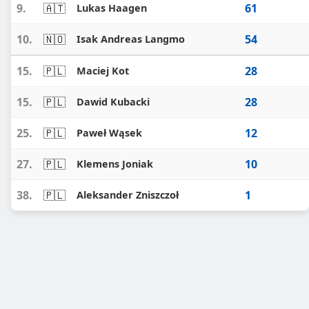
9.
🇦🇹
61
Lukas Haagen
10.
🇳🇴
54
Isak Andreas Langmo
15.
🇵🇱
28
Maciej Kot
15.
🇵🇱
28
Dawid Kubacki
25.
🇵🇱
12
Paweł Wąsek
27.
🇵🇱
10
Klemens Joniak
38.
🇵🇱
1
Aleksander Zniszczoł