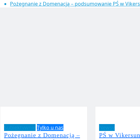
Pożegnanie z Domenacją – podsumowanie PŚ w Viker
Subiektywnie
Tylko u nas
Newsy
Pożegnanie z Domenacją –
PŚ w Vikersun