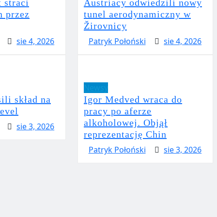
straci
Austriacy odwiedzili nowy
n przez
tunel aerodynamiczny w
Žirovnicy
sie 4, 2026
Patryk Połoński
sie 4, 2026
Newsy
ili skład na
Igor Medved wraca do
evel
pracy po aferze
alkoholowej. Objął
sie 3, 2026
reprezentację Chin
Patryk Połoński
sie 3, 2026