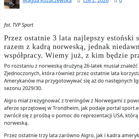
Magda Kozaczewska
cze 2, 2026
0
fot. TVP Sport
Przez ostatnie 3 lata najlepszy estoński 
razem z kadrą norweską, jednak niedaw
współpracy. Wiemy już, z kim będzie pr
Po rozstaniu z norweską drużyną 26-latek musiał znaleź
Zjednoczonych, która również przez ostatnie lata korzys
Amerykanów ma przygotowywać się aż do następnych Igr
sezonu 2029/30.
Aigro miał zrezygnować z treningów z Norwegami z pow
aferze sprzętowej w Trondheim, jak podaje portal sport.e
zwrócił się z prośbą o pomoc do reprezentacji USA, którą
norweską.
Przez ostatnie trzy lata zarówno Aigro, jak i kadra amer