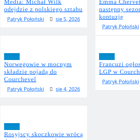
Media: Michał Wilk
Emma Chervet 
odejdzie z polskiego sztabu
następny sezo
kontuzję
Patryk Połoński
sie 5, 2026
Patryk Połoński
Newsy
Newsy
Norwegowie w mocnym
Francuzi ogłos
składzie pojadą do
LGP w Courch
Courchevel
Patryk Połoński
Patryk Połoński
sie 4, 2026
Newsy
Rosyjscy skoczkowie wrócą