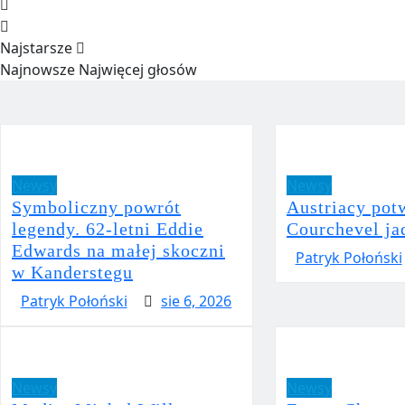
Najstarsze
Najnowsze
Najwięcej głosów
Newsy
Newsy
Symboliczny powrót
Austriacy pot
legendy. 62-letni Eddie
Courchevel ja
Edwards na małej skoczni
Patryk Połoński
w Kanderstegu
Patryk Połoński
sie 6, 2026
Newsy
Newsy