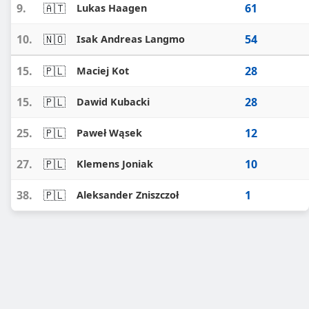
9.
🇦🇹
61
Lukas Haagen
10.
🇳🇴
54
Isak Andreas Langmo
15.
🇵🇱
28
Maciej Kot
15.
🇵🇱
28
Dawid Kubacki
25.
🇵🇱
12
Paweł Wąsek
27.
🇵🇱
10
Klemens Joniak
38.
🇵🇱
1
Aleksander Zniszczoł