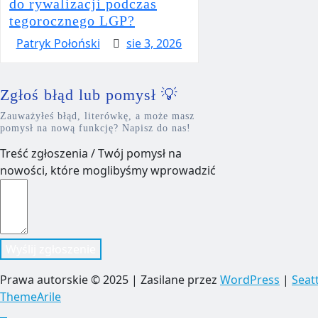
do rywalizacji podczas
tegorocznego LGP?
Patryk Połoński
sie 3, 2026
Zgłoś błąd lub pomysł 💡
Zauważyłeś błąd, literówkę, a może masz
pomysł na nową funkcję? Napisz do nas!
Treść zgłoszenia / Twój pomysł na
nowości, które moglibyśmy wprowadzić
Wyślij zgłoszenie
Prawa autorskie © 2025 | Zasilane przez
WordPress
|
Seat
ThemeArile