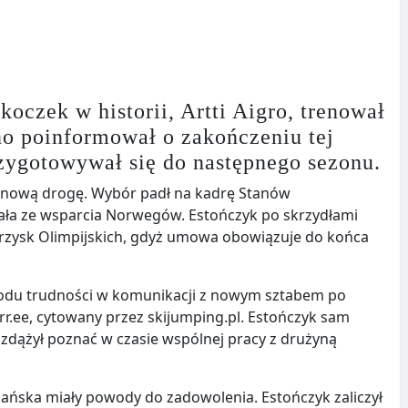
skoczek w historii, Artti Aigro, trenował
no poinformował o zakończeniu tej
zygotowywał się do następnego sezonu.
ć nową drogę. Wybór padł na kadrę Stanów
tała ze wsparcia Norwegów. Estończyk po skrzydłami
zysk Olimpijskich, gdyż umowa obowiązuje do końca
odu trudności w komunikacji z nowym sztabem po
rr.ee, cytowany przez skijumping.pl. Estończyk sam
 zdążył poznać w czasie wspólnej pracy z drużyną
ykańska miały powody do zadowolenia. Estończyk zaliczył