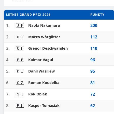
LETNIE GRAND PRIX 2026
PUNKTY
1.
🇯🇵
200
Naoki Nakamura
2.
🇦🇹
112
Marco Wörgötter
3.
🇨🇭
110
Gregor Deschwanden
4.
🇪🇪
96
Kaimar Vagul
5.
🇰🇿
95
Danił Wasiljew
6.
🇨🇿
81
Roman Koudelka
7.
🇸🇮
72
Rok Oblak
8.
🇵🇱
62
Kacper Tomasiak