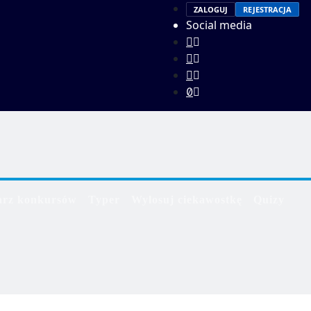
ZALOGUJ
REJESTRACJA
Social media
arz konkursów
Typer
Wylosuj ciekawostkę
Quizy