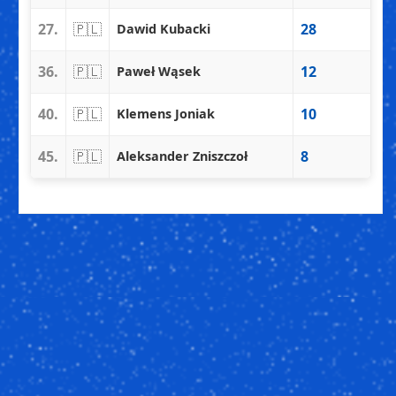
27.
🇵🇱
28
Dawid Kubacki
36.
🇵🇱
12
Paweł Wąsek
40.
🇵🇱
10
Klemens Joniak
45.
🇵🇱
8
Aleksander Zniszczoł