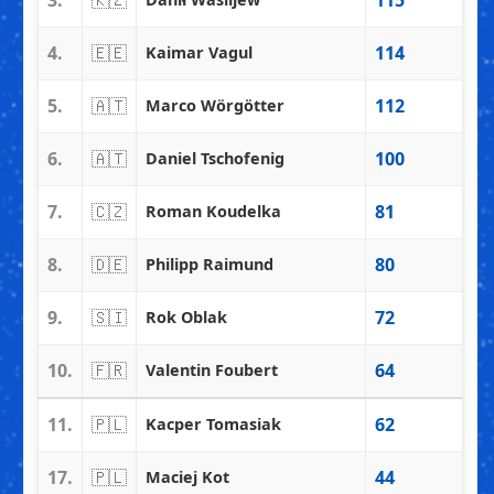
4.
🇪🇪
114
Kaimar Vagul
5.
🇦🇹
112
Marco Wörgötter
6.
🇦🇹
100
Daniel Tschofenig
7.
🇨🇿
81
Roman Koudelka
8.
🇩🇪
80
Philipp Raimund
9.
🇸🇮
72
Rok Oblak
10.
🇫🇷
64
Valentin Foubert
11.
🇵🇱
62
Kacper Tomasiak
17.
🇵🇱
44
Maciej Kot