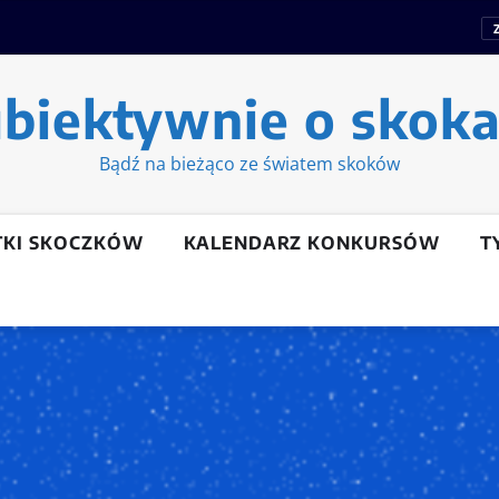
biektywnie o skok
Bądź na bieżąco ze światem skoków
TKI SKOCZKÓW
KALENDARZ KONKURSÓW
T