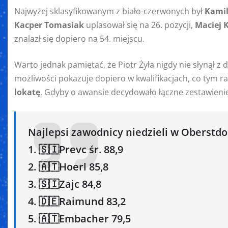
Najwyżej sklasyfikowanym z biało-czerwonych był
Kamil
Kacper Tomasiak
uplasował się na 26. pozycji,
Maciej 
znalazł się dopiero na 54. miejscu.
Warto jednak pamiętać, że Piotr Żyła nigdy nie słynął 
możliwości pokazuje dopiero w kwalifikacjach, co tym r
lokatę
. Gdyby o awansie decydowało łączne zestawienie t
Najlepsi zawodnicy niedzieli w Oberstdor
1. 🇸🇮Prevc śr. 88,9
2. 🇦🇹Hoerl 85,8
3. 🇸🇮Zajc 84,8
4. 🇩🇪Raimund 83,2
5. 🇦🇹Embacher 79,5