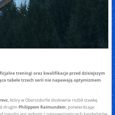
icjalne treningi oraz kwalifikacje przed dzisiejszym
ca tabele trzech serii nie napawają optymizmem
revc
, który w Oberstdorfie dosłownie rozbił stawkę.
d drugim
Philippem Raimundem
, potwierdzając
od tygodni jest jednym z najpoważniejszych kandydatów