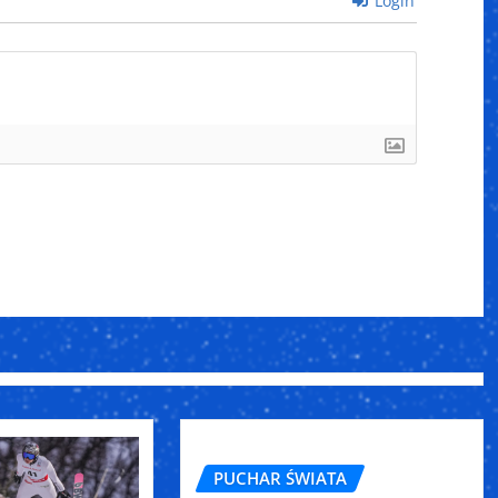
Login
]
PUCHAR ŚWIATA