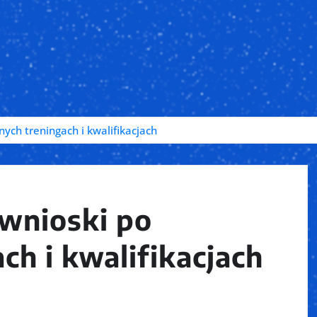
nych treningach i kwalifikacjach
 wnioski po
ch i kwalifikacjach