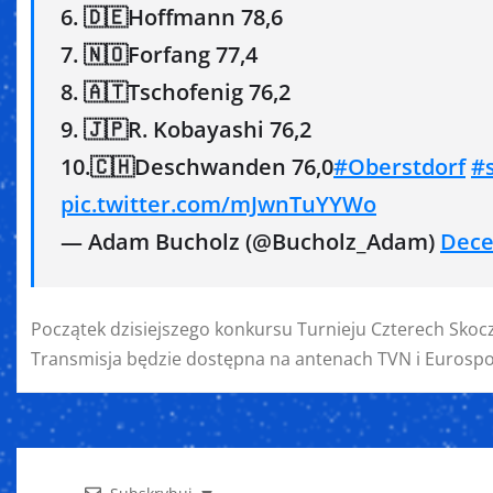
6. 🇩🇪Hoffmann 78,6
7. 🇳🇴Forfang 77,4
8. 🇦🇹Tschofenig 76,2
9. 🇯🇵R. Kobayashi 76,2
10.🇨🇭Deschwanden 76,0
#Oberstdorf
#
pic.twitter.com/mJwnTuYYWo
— Adam Bucholz (@Bucholz_Adam)
Dece
Początek dzisiejszego konkursu Turnieju Czterech Sko
Transmisja będzie dostępna na antenach TVN i Eurospo