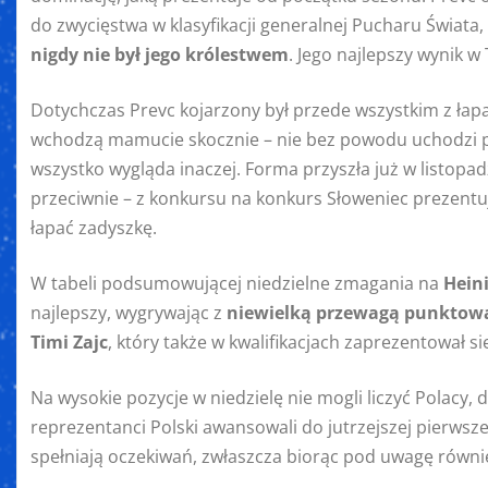
do zwycięstwa w klasyfikacji generalnej Pucharu Świata,
nigdy nie był jego królestwem
. Jego najlepszy wynik w
Dotychczas Prevc kojarzony był przede wszystkim z łap
wchodzą mamucie skocznie – nie bez powodu uchodzi pr
wszystko wygląda inaczej. Forma przyszła już w listopadz
przeciwnie – z konkursu na konkurs Słoweniec prezentuje
łapać zadyszkę.
W tabeli podsumowującej niedzielne zmagania na
Hein
najlepszy, wygrywając z
niewielką przewagą punktow
Timi Zajc
, który także w kwalifikacjach zaprezentował si
Na wysokie pozycje w niedzielę nie mogli liczyć Polacy, 
reprezentanci Polski awansowali do jutrzejszej pierwsz
spełniają oczekiwań, zwłaszcza biorąc pod uwagę równi