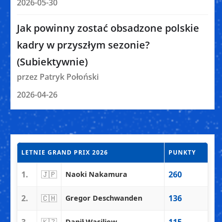
2026-05-30
Jak powinny zostać obsadzone polskie
kadry w przyszłym sezonie?
(Subiektywnie)
przez Patryk Połoński
2026-04-26
LETNIE GRAND PRIX 2026
PUNKTY
1.
🇯🇵
260
Naoki Nakamura
2.
🇨🇭
136
Gregor Deschwanden
3.
🇰🇿
115
Danił Wasiljew