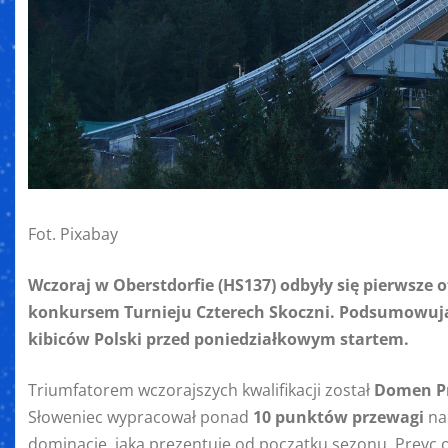
Fot. Pixabay
Wczoraj w Oberstdorfie (HS137) odbyły się pierwsze of
konkursem Turnieju Czterech Skoczni. Podsumowują
kibiców Polski przed poniedziałkowym startem.
Triumfatorem wczorajszych kwalifikacji został
Domen P
Słoweniec wypracował ponad
10 punktów przewagi
na
dominację, jaką prezentuje od początku sezonu. Prevc 