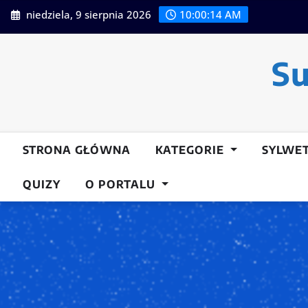
Przeskocz
niedziela, 9 sierpnia 2026
10:00:15 AM
do
treści
Su
STRONA GŁÓWNA
KATEGORIE
SYLWE
QUIZY
O PORTALU