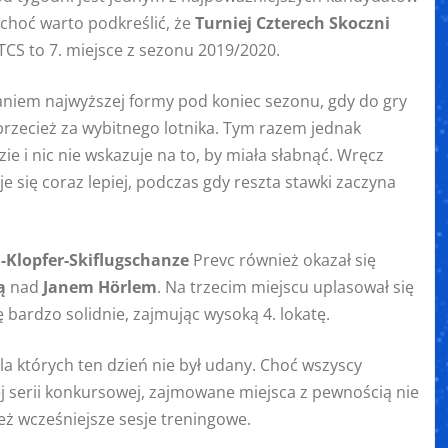
 choć warto podkreślić, że
Turniej Czterech Skoczni
 TCS to 7. miejsce z sezonu 2019/2020.
aniem najwyższej formy pod koniec sezonu, gdy do gry
zecież za wybitnego lotnika. Tym razem jednak
ie i nic nie wskazuje na to, by miała słabnąć. Wręcz
 się coraz lepiej, podczas gdy reszta stawki zaczyna
i-Klopfer-Skiflugschanze
Prevc również okazał się
ą
nad
Janem Hörlem
. Na trzecim miejscu uplasował się
ę bardzo solidnie, zajmując wysoką 4. lokatę.
dla których ten dzień nie był udany. Choć wszyscy
ej serii konkursowej, zajmowane miejsca z pewnością nie
eż wcześniejsze sesje treningowe.