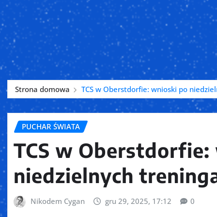
Strona domowa
TCS w Oberstdorfie: wnioski po niedziel
PUCHAR ŚWIATA
TCS w Oberstdorfie:
niedzielnych treninga
Nikodem Cygan
gru 29, 2025, 17:12
0