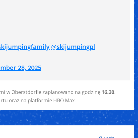
skijumpingfamily
@skijumpingpl
mber 28, 2025
czni w Oberstdorfie zaplanowano na godzinę
16.30
.
rtu oraz na platformie HBO Max.