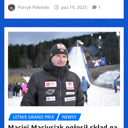
Patryk Połoński
paź 19, 2025
1
LETNIE GRAND PRIX
NEWSY
Maciej Maciusiak ogłosił skład na