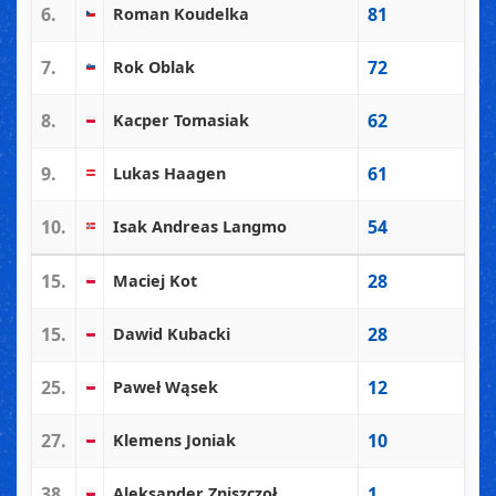
6.
81
Roman Koudelka
7.
72
Rok Oblak
8.
62
Kacper Tomasiak
9.
61
Lukas Haagen
10.
54
Isak Andreas Langmo
15.
28
Maciej Kot
15.
28
Dawid Kubacki
25.
12
Paweł Wąsek
27.
10
Klemens Joniak
38.
1
Aleksander Zniszczoł