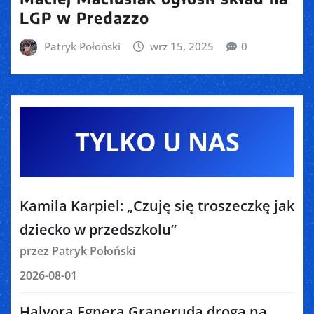
LGP w Predazzo
Patryk Połoński
wrz 15, 2025
0
TYLKO U NAS
Kamila Karpiel: „Czuję się troszeczkę jak
dziecko w przedszkolu”
przez Patryk Połoński
2026-08-01
Halvora Egnera Graneruda droga na