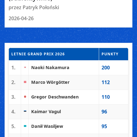
przez Patryk Połoński
2026-04-26
LETNIE GRAND PRIX 2026
PUNKTY
1.
200
Naoki Nakamura
2.
112
Marco Wörgötter
3.
110
Gregor Deschwanden
4.
96
Kaimar Vagul
5.
95
Danił Wasiljew