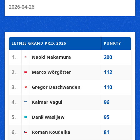
2026-04-26
LETNIE GRAND PRIX 2026
PUNKTY
1.
200
Naoki Nakamura
2.
112
Marco Wörgötter
3.
110
Gregor Deschwanden
4.
96
Kaimar Vagul
5.
95
Danił Wasiljew
6.
81
Roman Koudelka