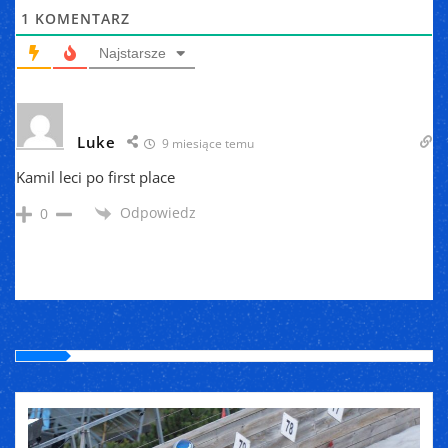
1
KOMENTARZ
Najstarsze
Luke
9 miesiące temu
Kamil leci po first place
Odpowiedz
0