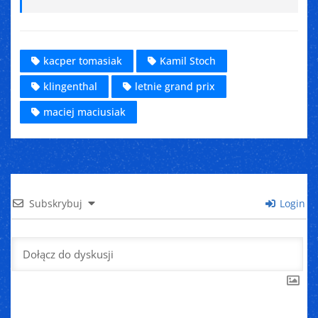
kacper tomasiak
Kamil Stoch
klingenthal
letnie grand prix
maciej maciusiak
Subskrybuj
Login