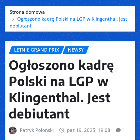
Strona domowa
Ogłoszono kadrę Polski na LGP w Klingenthal. Jest
debiutant
LETNIE GRAND PRIX
NEWSY
Ogłoszono kadrę
Polski na LGP w
Klingenthal. Jest
debiutant
Patryk Połoński
paź 19, 2025, 19:08
1