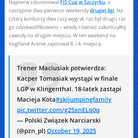
Najpierw zdominował
FIS Cup w Szczyrku
, a
następnie dwa pierwsze weekendy
drugiej ligi
. Na
cztery konkursy dwa razy wygrał, raz był drugi i raz
go zdyskwalifikowano – wtedy również zakończyłby
zawody na drugim miejscu. W ten weekend na
Vogtland Arenie zajmował 8. i 4. miejsca.
Trener Maciusiak potwierdza:
Kacper Tomasiak wystąpi w finale
LGP w Klingenthal. 18-latek zastąpi
Macieja Kota
#skijumpingfamily
pic.twitter.com/g25xnELq0q
— Polski Związek Narciarski
(@pzn_pl)
October 19, 2025