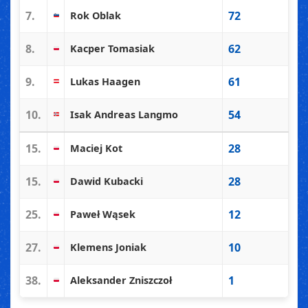
7.
72
Rok Oblak
8.
62
Kacper Tomasiak
9.
61
Lukas Haagen
10.
54
Isak Andreas Langmo
15.
28
Maciej Kot
15.
28
Dawid Kubacki
25.
12
Paweł Wąsek
27.
10
Klemens Joniak
38.
1
Aleksander Zniszczoł