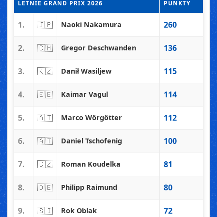
LETNIE GRAND PRIX 2026
PUNKTY
1.
🇯🇵
260
Naoki Nakamura
2.
🇨🇭
136
Gregor Deschwanden
3.
🇰🇿
115
Danił Wasiljew
4.
🇪🇪
114
Kaimar Vagul
5.
🇦🇹
112
Marco Wörgötter
6.
🇦🇹
100
Daniel Tschofenig
7.
🇨🇿
81
Roman Koudelka
8.
🇩🇪
80
Philipp Raimund
9.
🇸🇮
72
Rok Oblak