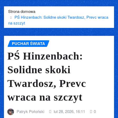
Strona domowa
PŚ Hinzenbach: Solidne skoki Twardosz, Prevc wraca
na szczyt
PUCHAR ŚWIATA
PŚ Hinzenbach:
Solidne skoki
Twardosz, Prevc
wraca na szczyt
Patryk Połoński
lut 28, 2026, 16:11
0