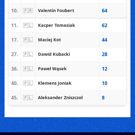
10.
🇫🇷
64
Valentin Foubert
11.
🇵🇱
62
Kacper Tomasiak
17.
🇵🇱
44
Maciej Kot
27.
🇵🇱
28
Dawid Kubacki
36.
🇵🇱
12
Paweł Wąsek
40.
🇵🇱
10
Klemens Joniak
45.
🇵🇱
8
Aleksander Zniszczoł