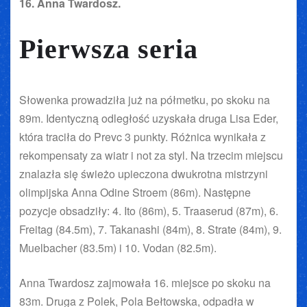
16. Anna Twardosz.
Pierwsza seria
Słowenka prowadziła już na półmetku, po skoku na
89m. Identyczną odległość uzyskała druga Lisa Eder,
która traciła do Prevc 3 punkty. Różnica wynikała z
rekompensaty za wiatr i not za styl. Na trzecim miejscu
znalazła się świeżo upieczona dwukrotna mistrzyni
olimpijska Anna Odine Stroem (86m). Następne
pozycje obsadziły: 4. Ito (86m), 5. Traaserud (87m), 6.
Freitag (84.5m), 7. Takanashi (84m), 8. Strate (84m), 9.
Muelbacher (83.5m) i 10. Vodan (82.5m).
Anna Twardosz zajmowała 16. miejsce po skoku na
83m. Druga z Polek, Pola Bełtowska, odpadła w