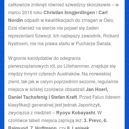
całkowicie zniknęli również szwedzcy skoczkowie – w
marcu 2015 roku
Christian Inngjerdingen
i
Carl
Nordin
odpadli w kwalifikacjach do zmagań w Oslo.
Dziś również na starcie nie pojawi się żaden
reprezentant Szwecji. Ich najlepszy zawodnik, Rickard
Nystroem, nie ma prawa startu w Pucharze Świata.
W gronie kandydatów do odegrania
pierwszoplanowych ról, po Lillehammer, znajduje się
między innymi czterech Austriaków. Na norweskiej
ziemi, tak jak w całym poprzednim sezonie, regularnie
miejsca w ścisłej czołówce obsadzali
Jan Hoerl,
Daniel Tschofenig i Stefan Kraft
. Przed Falun liderem
klasyfikacji generalnej jest jednak Japończyk,
zwycięzca z niedzieli –
Ryoyu Kobayashi
. W
czołówce tabeli miejsca zajmują też:
3. Prevc, 6.
Raimund, 7. Hoffmann,
czy
8. Lanisek
.