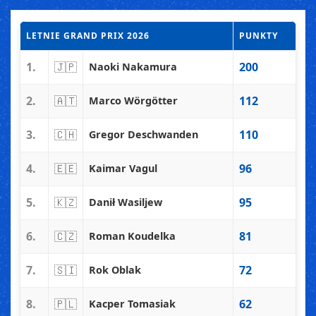
LETNIE GRAND PRIX 2026
PUNKTY
1.
🇯🇵
200
Naoki Nakamura
2.
🇦🇹
112
Marco Wörgötter
3.
🇨🇭
110
Gregor Deschwanden
4.
🇪🇪
96
Kaimar Vagul
5.
🇰🇿
95
Danił Wasiljew
6.
🇨🇿
81
Roman Koudelka
7.
🇸🇮
72
Rok Oblak
8.
🇵🇱
62
Kacper Tomasiak