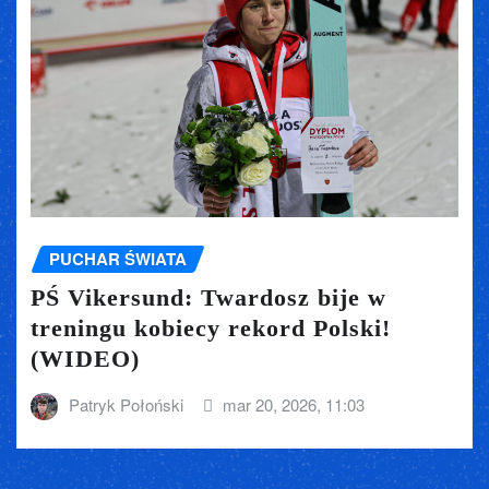
PUCHAR ŚWIATA
PŚ Vikersund: Twardosz bije w
treningu kobiecy rekord Polski!
(WIDEO)
Patryk Połoński
mar 20, 2026, 11:03