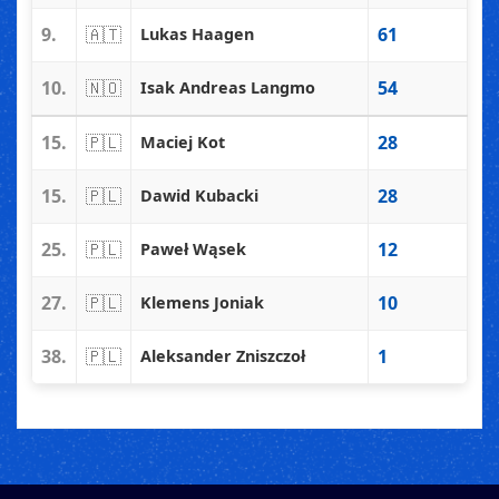
9.
🇦🇹
61
Lukas Haagen
10.
🇳🇴
54
Isak Andreas Langmo
15.
🇵🇱
28
Maciej Kot
15.
🇵🇱
28
Dawid Kubacki
25.
🇵🇱
12
Paweł Wąsek
27.
🇵🇱
10
Klemens Joniak
38.
🇵🇱
1
Aleksander Zniszczoł