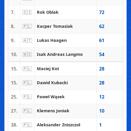
7.
🇸🇮
72
Rok Oblak
8.
🇵🇱
62
Kacper Tomasiak
9.
🇦🇹
61
Lukas Haagen
10.
🇳🇴
54
Isak Andreas Langmo
15.
🇵🇱
28
Maciej Kot
15.
🇵🇱
28
Dawid Kubacki
25.
🇵🇱
12
Paweł Wąsek
27.
🇵🇱
10
Klemens Joniak
38.
🇵🇱
1
Aleksander Zniszczoł