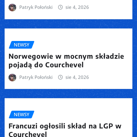
Patryk Połoński
sie 4, 2026
NEWSY
Norwegowie w mocnym składzie
pojadą do Courchevel
Patryk Połoński
sie 4, 2026
NEWSY
Francuzi ogłosili skład na LGP w
Courchevel