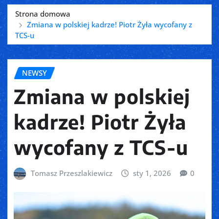
Strona domowa
Zmiana w polskiej kadrze! Piotr Żyła wycofany z
TCS-u
NEWSY
Zmiana w polskiej
kadrze! Piotr Żyła
wycofany z TCS-u
Tomasz Przeszlakiewicz
sty 1, 2026
0