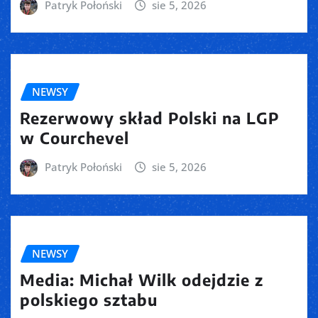
Patryk Połoński
sie 5, 2026
NEWSY
Rezerwowy skład Polski na LGP
w Courchevel
Patryk Połoński
sie 5, 2026
NEWSY
Media: Michał Wilk odejdzie z
polskiego sztabu