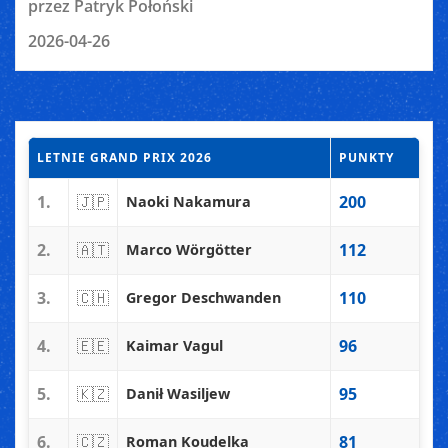
przez Patryk Połoński
2026-04-26
LETNIE GRAND PRIX 2026
PUNKTY
1.
🇯🇵
200
Naoki Nakamura
2.
🇦🇹
112
Marco Wörgötter
3.
🇨🇭
110
Gregor Deschwanden
4.
🇪🇪
96
Kaimar Vagul
5.
🇰🇿
95
Danił Wasiljew
6.
🇨🇿
81
Roman Koudelka