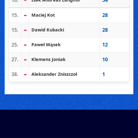
10.
54
15.
28
Maciej Kot
15.
28
Dawid Kubacki
25.
12
Paweł Wąsek
27.
10
Klemens Joniak
38.
1
Aleksander Zniszczoł