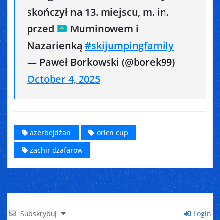
skończył na 13. miejscu, m. in.
przed
Muminowem i
Nazarienką
#skijumpingfamily
— Paweł Borkowski (@borek99)
October 4, 2025
azerbejdżan
orlen cup
zachir dżafarow
Subskrybuj
Login