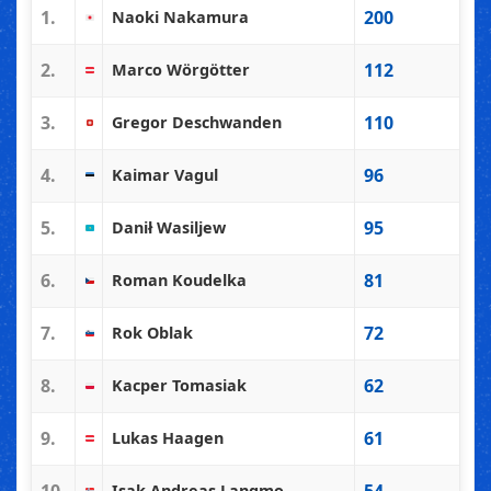
1.
200
Naoki Nakamura
2.
112
Marco Wörgötter
3.
110
Gregor Deschwanden
4.
96
Kaimar Vagul
5.
95
Danił Wasiljew
6.
81
Roman Koudelka
7.
72
Rok Oblak
8.
62
Kacper Tomasiak
9.
61
Lukas Haagen
Isak Andreas Langmo