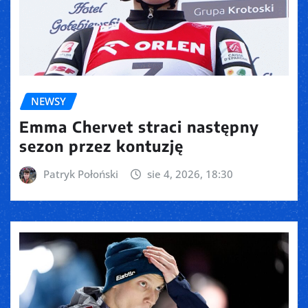
NEWSY
Emma Chervet straci następny
sezon przez kontuzję
Patryk Połoński
sie 4, 2026, 18:30