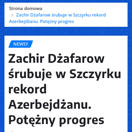
Strona domowa
Zachir Dżafarow śrubuje w Szczyrku rekord
Azerbejdżanu. Potężny progres
NEWSY
Zachir Dżafarow
śrubuje w Szczyrku
rekord
Azerbejdżanu.
Potężny progres