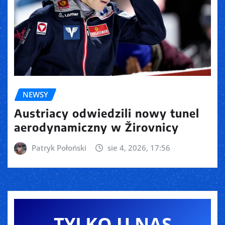
NEWSY
Austriacy odwiedzili nowy tunel
aerodynamiczny w Žirovnicy
Patryk Połoński
sie 4, 2026, 17:56
TYLKO U NAS