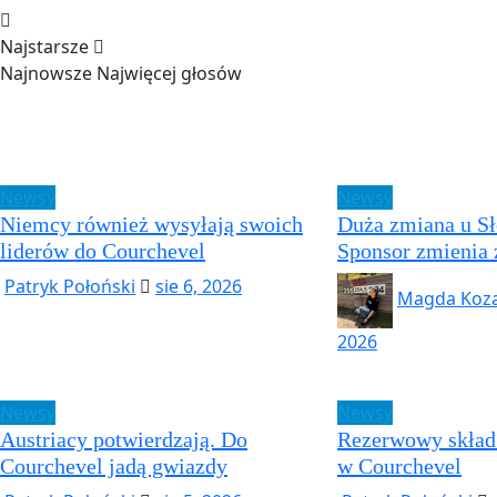
Najstarsze
Najnowsze
Najwięcej głosów
Newsy
Newsy
Niemcy również wysyłają swoich
Duża zmiana u S
liderów do Courchevel
Sponsor zmienia
Patryk Połoński
sie 6, 2026
Magda Koz
2026
Newsy
Newsy
Austriacy potwierdzają. Do
Rezerwowy skład
Courchevel jadą gwiazdy
w Courchevel