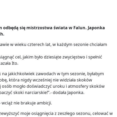
ym odbędą się mistrzostwa świata w Falun. Japonka
ch.
wie w wieku czterech lat, w każdym sezonie chciałam
ągnąć cel, jakim było dziesiąte zwycięstwo i spełnić
azała Ito.
kok na jakichkolwiek zawodach w tym sezonie, byłabym
obę, która nigdy wcześniej nie widziała skoków
ej osób mogło doświadczyć uroku i atmosfery skoków
aczyć skoki narciarskie!”.- dodała Japonka.
 wciąż nie brakuje ambicji.
zewyższyć moje osiągnięcia z zeszłego sezonu, celować w