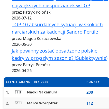
największych niespodzianek w LGP
przez Patryk Połoński
2026-07-12
TOP 10 absurdalnych sytuacji w skokach
narciarskich za kadencji Sandro Pertile
przez Magda Kozaczewska
2026-05-30
Jak powinny zostać obsadzone polskie
kadry w przyszłym sezonie? (Subiektywnie)
przez Patryk Połoński
2026-04-26
LETNIE GRAND PRIX 2026
PUNKTY
1.
🇯🇵
200
Naoki Nakamura
2.
🇦🇹
112
Marco Wörgötter