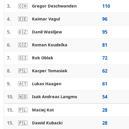
3.
🇨🇭
110
Gregor Deschwanden
4.
🇪🇪
96
Kaimar Vagul
5.
🇰🇿
95
Danił Wasiljew
6.
🇨🇿
81
Roman Koudelka
7.
🇸🇮
72
Rok Oblak
8.
🇵🇱
62
Kacper Tomasiak
9.
🇦🇹
61
Lukas Haagen
10.
🇳🇴
54
Isak Andreas Langmo
15.
🇵🇱
28
Maciej Kot
15.
🇵🇱
28
Dawid Kubacki