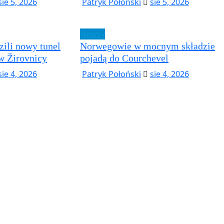
sie 5, 2026
Patryk Połoński
sie 5, 2026
Newsy
zili nowy tunel
Norwegowie w mocnym składzie
w Žirovnicy
pojadą do Courchevel
sie 4, 2026
Patryk Połoński
sie 4, 2026