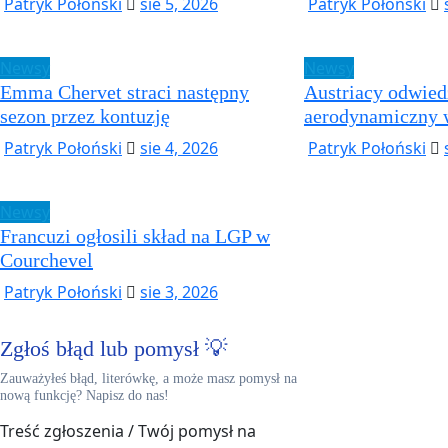
Patryk Połoński
sie 5, 2026
Patryk Połoński
Newsy
Newsy
Emma Chervet straci następny
Austriacy odwied
sezon przez kontuzję
aerodynamiczny 
Patryk Połoński
sie 4, 2026
Patryk Połoński
Newsy
Francuzi ogłosili skład na LGP w
Courchevel
Patryk Połoński
sie 3, 2026
Zgłoś błąd lub pomysł 💡
Zauważyłeś błąd, literówkę, a może masz pomysł na
nową funkcję? Napisz do nas!
Treść zgłoszenia / Twój pomysł na