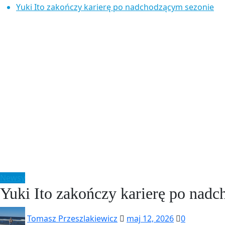
Yuki Ito zakończy karierę po nadchodzącym sezonie
Newsy
Yuki Ito zakończy karierę po nad
Tomasz Przeszlakiewicz
maj 12, 2026
0