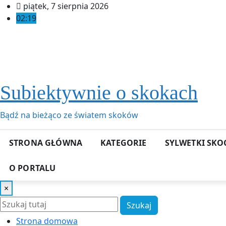
Przeskocz
piątek, 7 sierpnia 2026
do
02:19
treści
Subiektywnie o skokach
Bądź na bieżąco ze światem skoków
STRONA GŁÓWNA
KATEGORIE
SYLWETKI SK
O PORTALU
×
Szukaj
Strona domowa