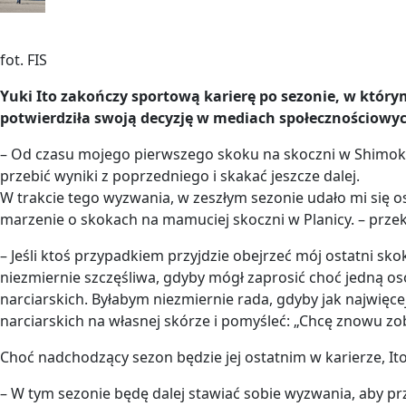
fot. FIS
Yuki Ito zakończy sportową karierę po sezonie, w któr
potwierdziła swoją decyzję w mediach społecznościowy
– Od czasu mojego pierwszego skoku na skoczni w Shimoka
przebić wyniki z poprzedniego i skakać jeszcze dalej.
W trakcie tego wyzwania, w zeszłym sezonie udało mi się osi
marzenie o skokach na mamuciej skoczni w Planicy. – przek
– Jeśli ktoś przypadkiem przyjdzie obejrzeć mój ostatni s
niezmiernie szczęśliwa, gdyby mógł zaprosić choć jedną os
narciarskich. Byłabym niezmiernie
rada, gdyby jak najwięc
narciarskich na własnej skórze i pomyśleć: „Chcę znowu zob
Choć nadchodzący sezon będzie jej ostatnim w karierze, Ito
– W tym sezonie będę dalej stawiać sobie wyzwania, aby pr