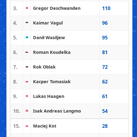
3.
110
Gregor Deschwanden
4.
96
Kaimar Vagul
5.
95
Danił Wasiljew
6.
81
Roman Koudelka
7.
72
Rok Oblak
8.
62
Kacper Tomasiak
9.
61
Lukas Haagen
10.
54
Isak Andreas Langmo
15.
28
Maciej Kot