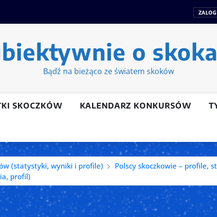
ZALOG
biektywnie o skok
Bądź na bieżąco ze światem skoków
TKI SKOCZKÓW
KALENDARZ KONKURSÓW
T
 (statystyki, wyniki i profile)
Polscy skoczkowie – profile, s
a, profil)