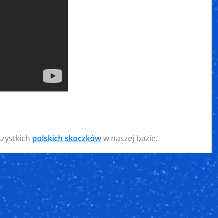
szystkich
polskich skoczków
w naszej bazie.