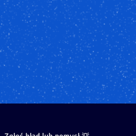
Zgłoś błąd lub pomysł 💡