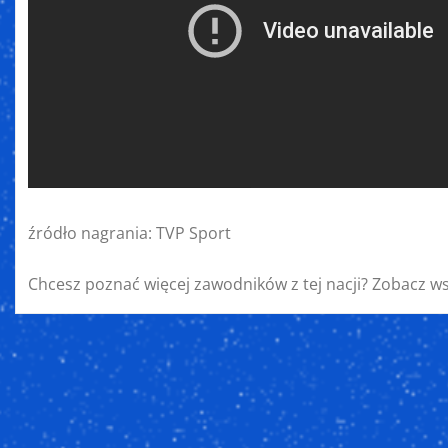
źródło nagrania: TVP Sport
Chcesz poznać więcej zawodników z tej nacji? Zobacz w