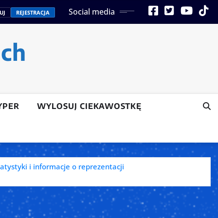
Social media
UJ
REJESTRACJA
ach
YPER
WYLOSUJ CIEKAWOSTKĘ
tatystyki i informacje o reprezentacji