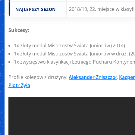
2018/19, 22. miejsce w klasyfi
NAJLEPSZY SEZON
Sukcesy:
1x złoty medal Mistrzostw Świata Juniorów (2014)
1x złoty medal Mistrzostw Świata Juniorów w druż. (2
1x zwycięstwo klasyfikacji Letniego Pucharu Kontynen
Profile kolegów z drużyny:
Aleksander Zniszczoł
,
Kacper
Piotr Żyła