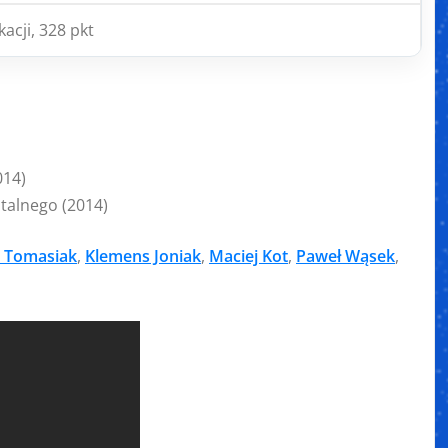
kacji, 328 pkt
014)
talnego (2014)
 Tomasiak
,
Klemens Joniak
,
Maciej Kot
,
Paweł Wąsek
,