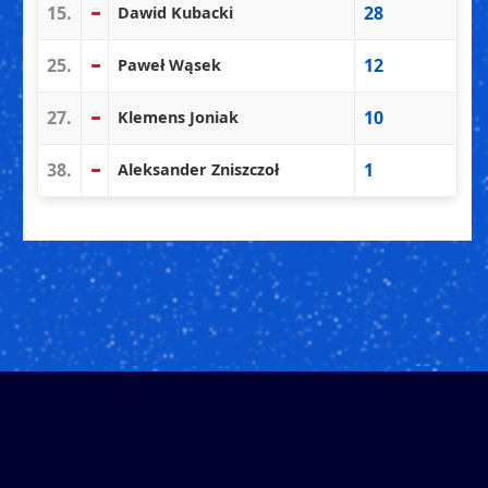
15.
28
Dawid Kubacki
25.
12
Paweł Wąsek
27.
10
Klemens Joniak
38.
1
Aleksander Zniszczoł