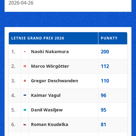
2026-04-26
LETNIE GRAND PRIX 2026
PUNKTY
1.
200
Naoki Nakamura
2.
112
Marco Wörgötter
3.
110
Gregor Deschwanden
4.
96
Kaimar Vagul
5.
95
Danił Wasiljew
6.
81
Roman Koudelka