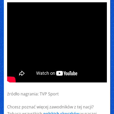
źródło nagrania: TVP Sport
Chcesz poznać więcej zawodników z tej nacji?
Zobacz wszystkich
polskich skoczków
w naszej