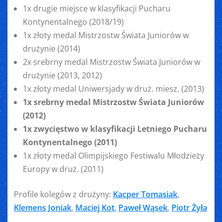
1x drugie miejsce w klasyfikacji Pucharu
Kontynentalnego (2018/19)
1x złoty medal Mistrzostw Świata Juniorów w
drużynie (2014)
2x srebrny medal Mistrzostw Świata Juniorów w
drużynie (2013, 2012)
1x złoty medal Uniwersjady w druż. miesz. (2013)
1x srebrny medal Mistrzostw Świata Juniorów
(2012)
1x zwycięstwo w klasyfikacji Letniego Pucharu
Kontynentalnego (2011)
1x złoty medal Olimpijskiego Festiwalu Młodzieży
Europy w druż. (2011)
Profile kolegów z drużyny:
Kacper Tomasiak
,
Klemens Joniak
,
Maciej Kot
,
Paweł Wąsek
,
Piotr Żyła