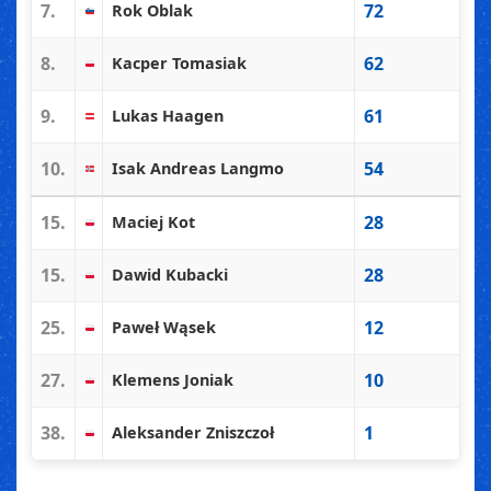
7.
72
Rok Oblak
8.
62
Kacper Tomasiak
9.
61
Lukas Haagen
10.
54
Isak Andreas Langmo
15.
28
Maciej Kot
15.
28
Dawid Kubacki
25.
12
Paweł Wąsek
27.
10
Klemens Joniak
38.
1
Aleksander Zniszczoł