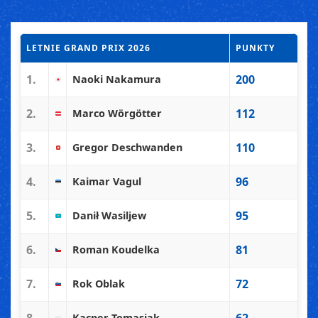
LETNIE GRAND PRIX 2026
PUNKTY
1.
200
Naoki Nakamura
2.
112
Marco Wörgötter
3.
110
Gregor Deschwanden
4.
96
Kaimar Vagul
5.
95
Danił Wasiljew
6.
81
Roman Koudelka
7.
72
Rok Oblak
Kacper Tomasiak