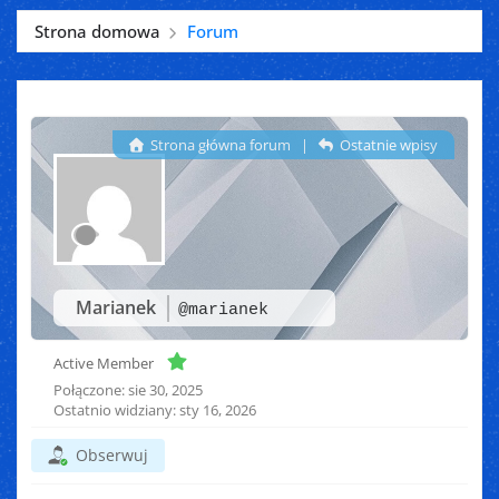
Strona domowa
Forum
Strona główna forum
|
Ostatnie wpisy
Marianek
@marianek
Active Member
Połączone: sie 30, 2025
Ostatnio widziany: sty 16, 2026
Obserwuj