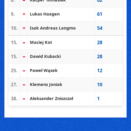
8.
62
9.
61
Lukas Haagen
10.
54
Isak Andreas Langmo
15.
28
Maciej Kot
15.
28
Dawid Kubacki
25.
12
Paweł Wąsek
27.
10
Klemens Joniak
38.
1
Aleksander Zniszczoł