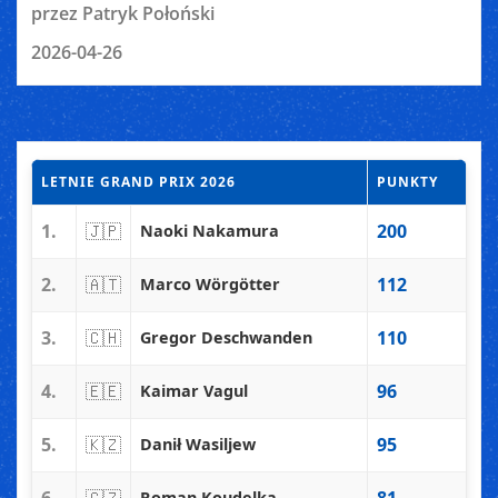
przez Patryk Połoński
2026-04-26
LETNIE GRAND PRIX 2026
PUNKTY
1.
🇯🇵
200
Naoki Nakamura
2.
🇦🇹
112
Marco Wörgötter
3.
🇨🇭
110
Gregor Deschwanden
4.
🇪🇪
96
Kaimar Vagul
5.
🇰🇿
95
Danił Wasiljew
Roman Koudelka