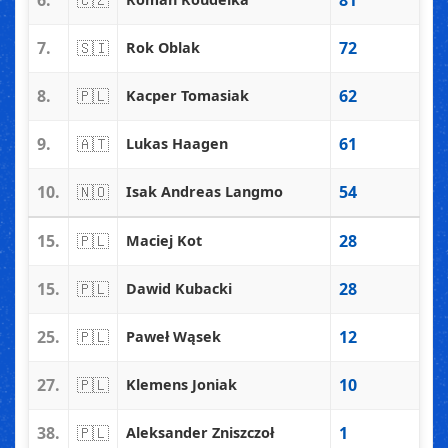
6.
🇨🇿
81
7.
🇸🇮
72
Rok Oblak
8.
🇵🇱
62
Kacper Tomasiak
9.
🇦🇹
61
Lukas Haagen
10.
🇳🇴
54
Isak Andreas Langmo
15.
🇵🇱
28
Maciej Kot
15.
🇵🇱
28
Dawid Kubacki
25.
🇵🇱
12
Paweł Wąsek
27.
🇵🇱
10
Klemens Joniak
38.
🇵🇱
1
Aleksander Zniszczoł