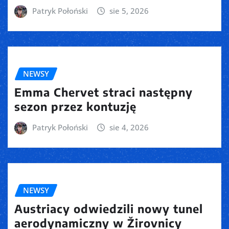
Patryk Połoński
sie 5, 2026
NEWSY
Emma Chervet straci następny
sezon przez kontuzję
Patryk Połoński
sie 4, 2026
NEWSY
Austriacy odwiedzili nowy tunel
aerodynamiczny w Žirovnicy