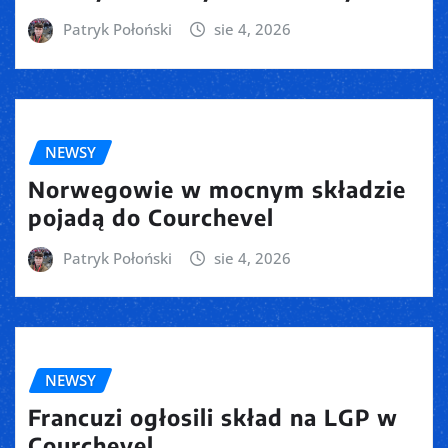
Patryk Połoński
sie 4, 2026
NEWSY
Norwegowie w mocnym składzie
pojadą do Courchevel
Patryk Połoński
sie 4, 2026
NEWSY
Francuzi ogłosili skład na LGP w
Courchevel