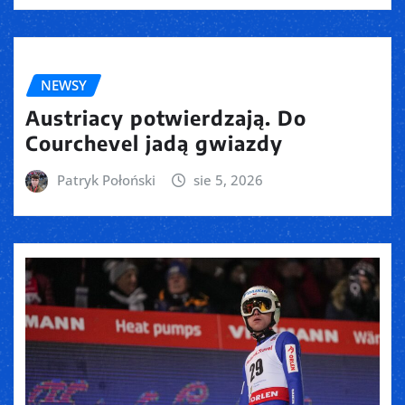
NEWSY
Austriacy potwierdzają. Do
Courchevel jadą gwiazdy
Patryk Połoński
sie 5, 2026