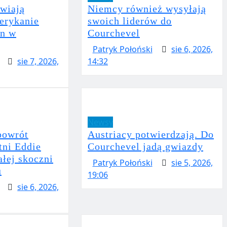
wiają
Niemcy również wysyłają
erykanie
swoich liderów do
on w
Courchevel
Patryk Połoński
sie 6, 2026,
sie 7, 2026,
14:32
Newsy
powrót
Austriacy potwierdzają. Do
tni Eddie
Courchevel jadą gwiazdy
łej skoczni
Patryk Połoński
sie 5, 2026,
u
19:06
sie 6, 2026,