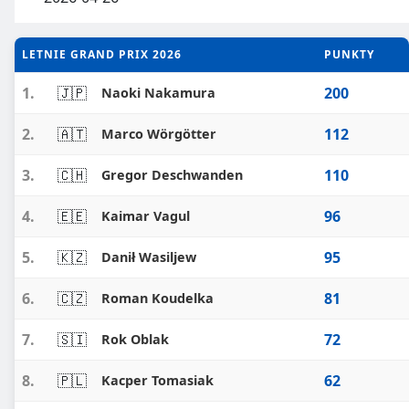
LETNIE GRAND PRIX 2026
PUNKTY
1.
🇯🇵
200
Naoki Nakamura
2.
🇦🇹
112
Marco Wörgötter
3.
🇨🇭
110
Gregor Deschwanden
4.
🇪🇪
96
Kaimar Vagul
5.
🇰🇿
95
Danił Wasiljew
6.
🇨🇿
81
Roman Koudelka
7.
🇸🇮
72
Rok Oblak
8.
🇵🇱
62
Kacper Tomasiak