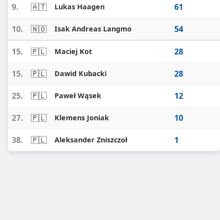
9.
🇦🇹
61
Lukas Haagen
10.
🇳🇴
54
Isak Andreas Langmo
15.
🇵🇱
28
Maciej Kot
15.
🇵🇱
28
Dawid Kubacki
25.
🇵🇱
12
Paweł Wąsek
27.
🇵🇱
10
Klemens Joniak
38.
🇵🇱
1
Aleksander Zniszczoł