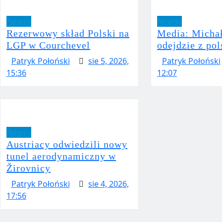
Newsy
Newsy
Rezerwowy skład Polski na
Media: Micha
LGP w Courchevel
odejdzie z pol
Patryk Połoński
sie 5, 2026,
Patryk Połoński
15:36
12:07
Newsy
Austriacy odwiedzili nowy
tunel aerodynamiczny w
Žirovnicy
Patryk Połoński
sie 4, 2026,
17:56