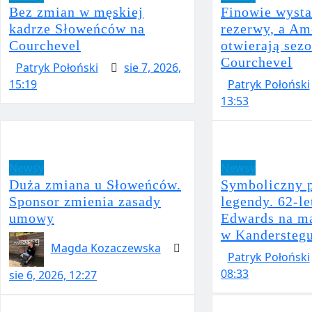
Bez zmian w męskiej
Finowie wysta
kadrze Słoweńców na
rezerwy, a Am
Courchevel
otwierają sez
Courchevel
Patryk Połoński
sie 7, 2026,
15:19
Patryk Połoński
13:53
Newsy
Newsy
Duża zmiana u Słoweńców.
Symboliczny 
Sponsor zmienia zasady
legendy. 62-le
umowy
Edwards na ma
w Kandersteg
Magda Kozaczewska
Patryk Połoński
08:33
sie 6, 2026, 12:27