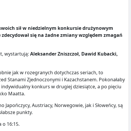
e swoich sił w niedzielnym konkursie drużynowym
nie zdecydował się na żadne zmiany względem zmagań
, wystartują:
Aleksander Zniszczoł, Dawid Kubacki,
obnie jak w rozegranych dotychczas seriach, to
zed Stanami Zjednoczonymi i Kazachstanem. Pokonałaby
i indywidualny konkurs w drugiej dziesiątce, a po pięciu
kko Maatta.
no Japończycy, Austriacy, Norwegowie, jak i Słoweńcy, są
słabsze punkty.
 o 16:15.