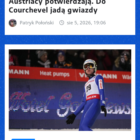
Austriacy potwierdzają. Do
Courchevel jadą gwiazdy
Patryk Połoński
sie 5, 2026, 19:06