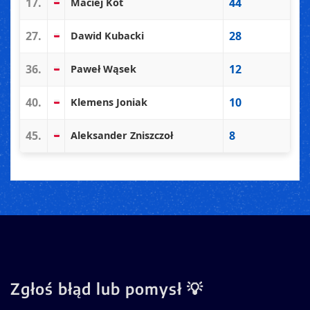
17.
44
Maciej Kot
27.
28
Dawid Kubacki
36.
12
Paweł Wąsek
40.
10
Klemens Joniak
45.
8
Aleksander Zniszczoł
Zgłoś błąd lub pomysł 💡