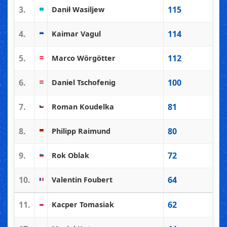
3.
115
Danił Wasiljew
4.
114
Kaimar Vagul
5.
112
Marco Wörgötter
6.
100
Daniel Tschofenig
7.
81
Roman Koudelka
8.
80
Philipp Raimund
9.
72
Rok Oblak
10.
64
Valentin Foubert
11.
62
Kacper Tomasiak