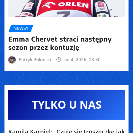
NEWSY
Emma Chervet straci następny
sezon przez kontuzję
Patryk Połoński
sie 4, 2026, 18:30
TYLKO U NAS
Kamila Karpiel: „Czuję się troszeczkę jak