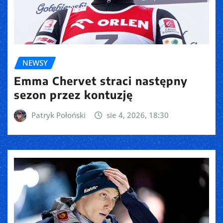
NEWSY
Emma Chervet straci następny
sezon przez kontuzję
Patryk Połoński
sie 4, 2026, 18:30