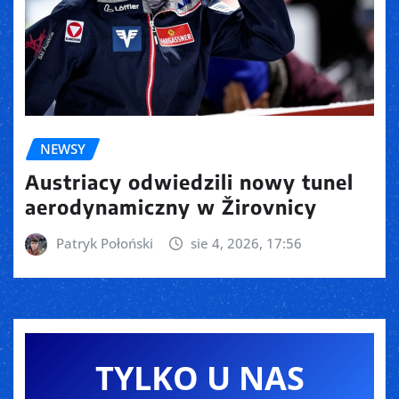
NEWSY
Austriacy odwiedzili nowy tunel
aerodynamiczny w Žirovnicy
Patryk Połoński
sie 4, 2026, 17:56
TYLKO U NAS