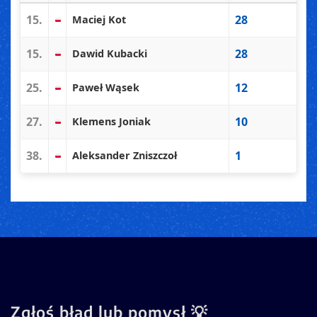
15.
28
Maciej Kot
15.
28
Dawid Kubacki
25.
12
Paweł Wąsek
27.
10
Klemens Joniak
38.
1
Aleksander Zniszczoł
Zgłoś błąd lub pomysł 💡