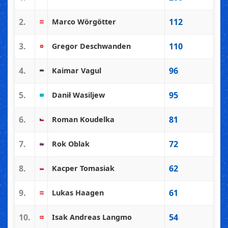
2.
112
Marco Wörgötter
3.
110
Gregor Deschwanden
4.
96
Kaimar Vagul
5.
95
Danił Wasiljew
6.
81
Roman Koudelka
7.
72
Rok Oblak
8.
62
Kacper Tomasiak
9.
61
Lukas Haagen
10.
54
Isak Andreas Langmo