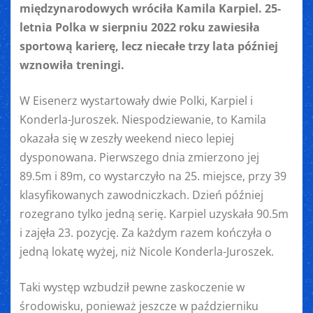
międzynarodowych wróciła Kamila Karpiel. 25-
letnia Polka w sierpniu 2022 roku zawiesiła
sportową karierę, lecz niecałe trzy lata później
wznowiła treningi.
W Eisenerz wystartowały dwie Polki, Karpiel i
Konderla-Juroszek. Niespodziewanie, to Kamila
okazała się w zeszły weekend nieco lepiej
dysponowana. Pierwszego dnia zmierzono jej
89.5m i 89m, co wystarczyło na 25. miejsce, przy 39
klasyfikowanych zawodniczkach. Dzień później
rozegrano tylko jedną serię. Karpiel uzyskała 90.5m
i zajęła 23. pozycję. Za każdym razem kończyła o
jedną lokatę wyżej, niż Nicole Konderla-Juroszek.
Taki występ wzbudził pewne zaskoczenie w
środowisku, ponieważ jeszcze w październiku