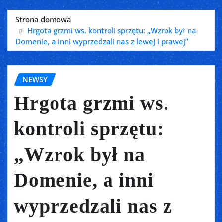
Strona domowa
Hrgota grzmi ws. kontroli sprzętu: „Wzrok był na
Domenie, a inni wyprzedzali nas z lewej i prawej”
NEWSY
Hrgota grzmi ws.
kontroli sprzętu:
„Wzrok był na
Domenie, a inni
wyprzedzali nas z