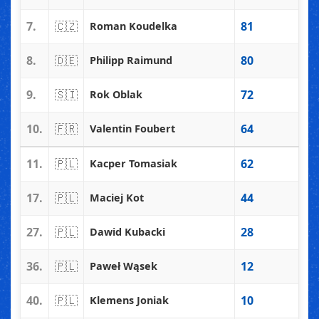
7.
🇨🇿
81
Roman Koudelka
8.
🇩🇪
80
Philipp Raimund
9.
🇸🇮
72
Rok Oblak
10.
🇫🇷
64
Valentin Foubert
11.
🇵🇱
62
Kacper Tomasiak
17.
🇵🇱
44
Maciej Kot
27.
🇵🇱
28
Dawid Kubacki
36.
🇵🇱
12
Paweł Wąsek
40.
🇵🇱
10
Klemens Joniak