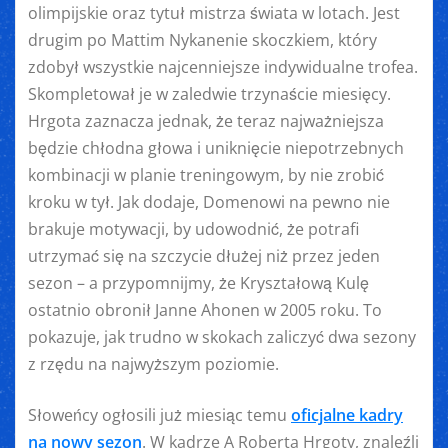
olimpijskie oraz tytuł mistrza świata w lotach. Jest
drugim po Mattim Nykanenie skoczkiem, który
zdobył wszystkie najcenniejsze indywidualne trofea.
Skompletował je w zaledwie trzynaście miesięcy.
Hrgota zaznacza jednak, że teraz najważniejsza
będzie chłodna głowa i uniknięcie niepotrzebnych
kombinacji w planie treningowym, by nie zrobić
kroku w tył. Jak dodaje, Domenowi na pewno nie
brakuje motywacji, by udowodnić, że potrafi
utrzymać się na szczycie dłużej niż przez jeden
sezon – a przypomnijmy, że Kryształową Kulę
ostatnio obronił Janne Ahonen w 2005 roku. To
pokazuje, jak trudno w skokach zaliczyć dwa sezony
z rzędu na najwyższym poziomie.
Słoweńcy ogłosili już miesiąc temu
oficjalne kadry
na nowy sezon
. W kadrze A Roberta Hrgoty, znaleźli