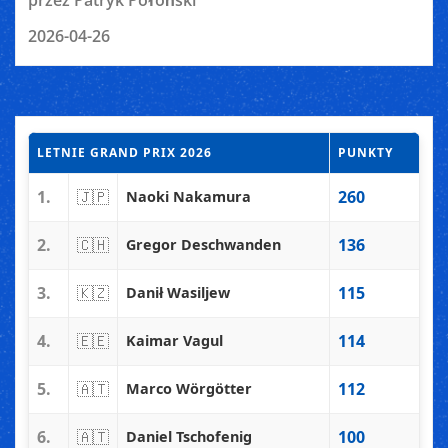
przez Patryk Połoński
2026-04-26
LETNIE GRAND PRIX 2026
PUNKTY
1.
🇯🇵
260
Naoki Nakamura
2.
🇨🇭
136
Gregor Deschwanden
3.
🇰🇿
115
Danił Wasiljew
4.
🇪🇪
114
Kaimar Vagul
5.
🇦🇹
112
Marco Wörgötter
6.
🇦🇹
100
Daniel Tschofenig