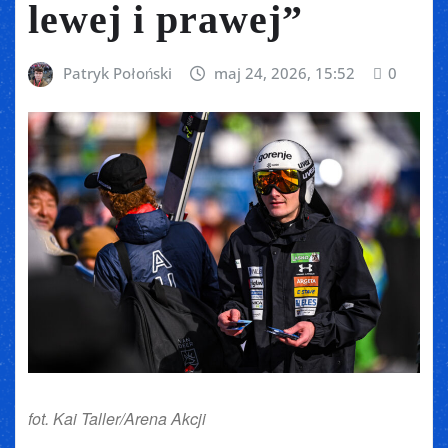
lewej i prawej”
Patryk Połoński
maj 24, 2026, 15:52
0
fot. Kai Taller/Arena Akcji