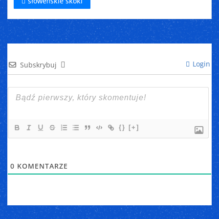
słoweńskie skoki
Login
Subskrybuj
{}
[+]
0
KOMENTARZE