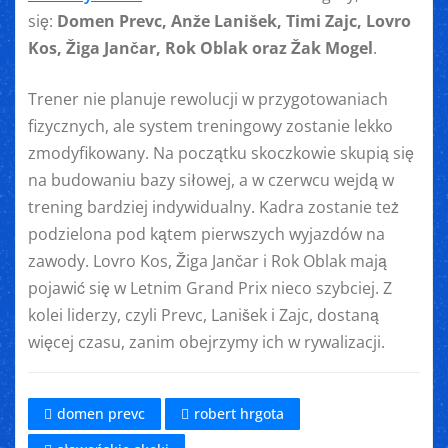
się:
Domen Prevc, Anže Lanišek, Timi Zajc, Lovro
Kos, Žiga Jančar, Rok Oblak oraz Žak Mogel
.
Trener nie planuje rewolucji w przygotowaniach
fizycznych, ale system treningowy zostanie lekko
zmodyfikowany. Na początku skoczkowie skupią się
na budowaniu bazy siłowej, a w czerwcu wejdą w
trening bardziej indywidualny. Kadra zostanie też
podzielona pod kątem pierwszych wyjazdów na
zawody. Lovro Kos, Žiga Jančar i Rok Oblak mają
pojawić się w Letnim Grand Prix nieco szybciej. Z
kolei liderzy, czyli Prevc, Lanišek i Zajc, dostaną
więcej czasu, zanim obejrzymy ich w rywalizacji.
domen prevc
robert hrgota