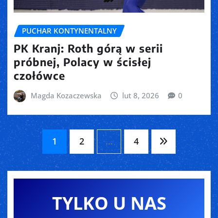
PUCHAR KONTYNENTALNY
PK Kranj: Roth górą w serii
próbnej, Polacy w ścisłej
czołówce
Magda Kozaczewska
lut 8, 2026
0
Stronicowanie
1
2
…
4
wpisów
TYLKO U NAS