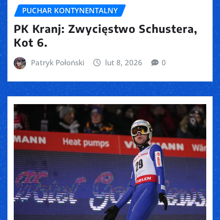
PUCHAR KONTYNENTALNY
PK Kranj: Zwycięstwo Schustera,
Kot 6.
Patryk Połoński
lut 8, 2026
0