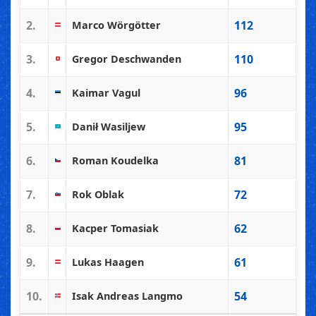
2.
112
Marco Wörgötter
3.
110
Gregor Deschwanden
4.
96
Kaimar Vagul
5.
95
Danił Wasiljew
6.
81
Roman Koudelka
7.
72
Rok Oblak
8.
62
Kacper Tomasiak
9.
61
Lukas Haagen
10.
54
Isak Andreas Langmo