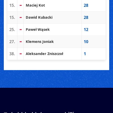
15.
28
Maciej Kot
15.
28
Dawid Kubacki
25.
12
Paweł Wąsek
27.
10
Klemens Joniak
38.
1
Aleksander Zniszczoł