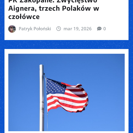
Aignera, trzech Polaków w
czołówce
Patryk Połoński
mar 19, 2026
0