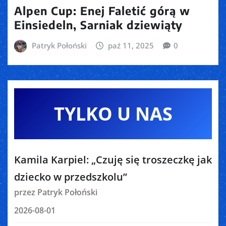
Alpen Cup: Enej Faletić górą w
Einsiedeln, Sarniak dziewiąty
Patryk Połoński
paź 11, 2025
0
TYLKO U NAS
Kamila Karpiel: „Czuję się troszeczkę jak
dziecko w przedszkolu”
przez Patryk Połoński
2026-08-01