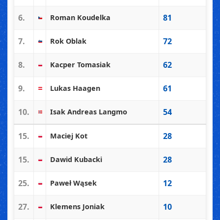
6.
81
Roman Koudelka
7.
72
Rok Oblak
8.
62
Kacper Tomasiak
9.
61
Lukas Haagen
10.
54
Isak Andreas Langmo
15.
28
Maciej Kot
15.
28
Dawid Kubacki
25.
12
Paweł Wąsek
27.
10
Klemens Joniak