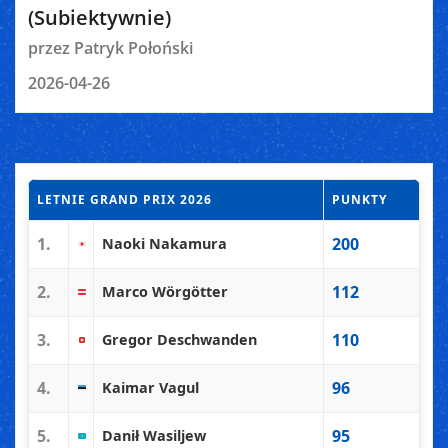
(Subiektywnie)
przez Patryk Połoński
2026-04-26
LETNIE GRAND PRIX 2026
PUNKTY
1.
200
Naoki Nakamura
2.
112
Marco Wörgötter
3.
110
Gregor Deschwanden
4.
96
Kaimar Vagul
5.
95
Danił Wasiljew