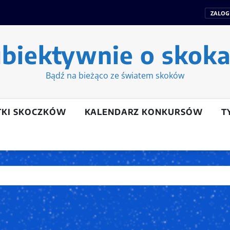
ZALOG
biektywnie o skok
Bądź na bieżąco ze światem skoków
TKI SKOCZKÓW
KALENDARZ KONKURSÓW
T