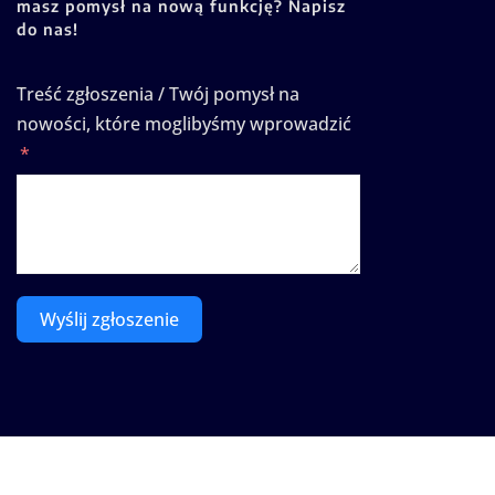
masz pomysł na nową funkcję? Napisz
do nas!
Treść zgłoszenia / Twój pomysł na
nowości, które moglibyśmy wprowadzić
Wyślij zgłoszenie
Prawa autorskie © 2025 | Zasilane przez
WordPress
|
Se