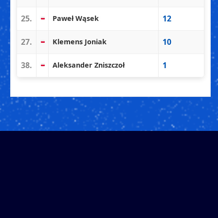
25.
12
Paweł Wąsek
27.
10
Klemens Joniak
38.
1
Aleksander Zniszczoł