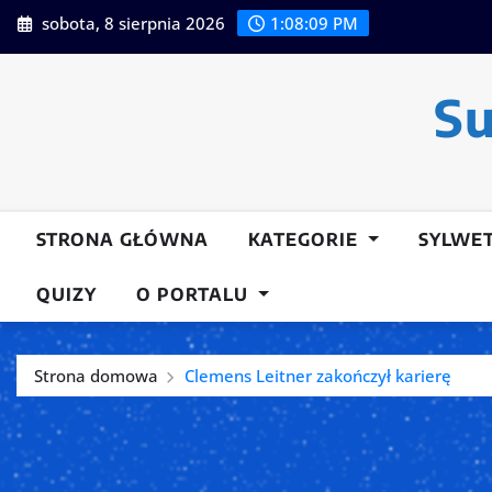
Przeskocz
sobota, 8 sierpnia 2026
1:08:10 PM
do
treści
Su
STRONA GŁÓWNA
KATEGORIE
SYLWE
QUIZY
O PORTALU
Strona domowa
Clemens Leitner zakończył karierę