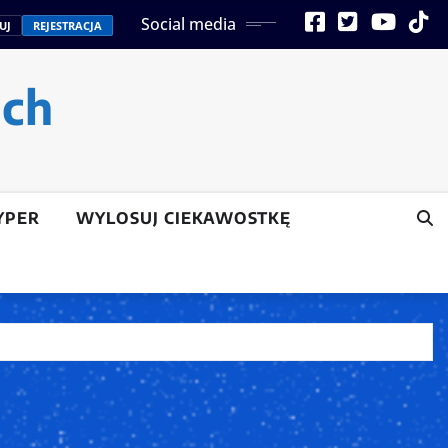
Social media
UJ
REJESTRACJA
ach
YPER
WYLOSUJ CIEKAWOSTKĘ