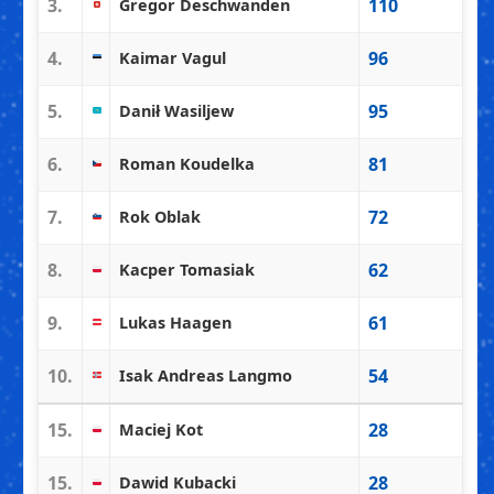
3.
110
Gregor Deschwanden
4.
96
Kaimar Vagul
5.
95
Danił Wasiljew
6.
81
Roman Koudelka
7.
72
Rok Oblak
8.
62
Kacper Tomasiak
9.
61
Lukas Haagen
10.
54
Isak Andreas Langmo
15.
28
Maciej Kot
15.
28
Dawid Kubacki