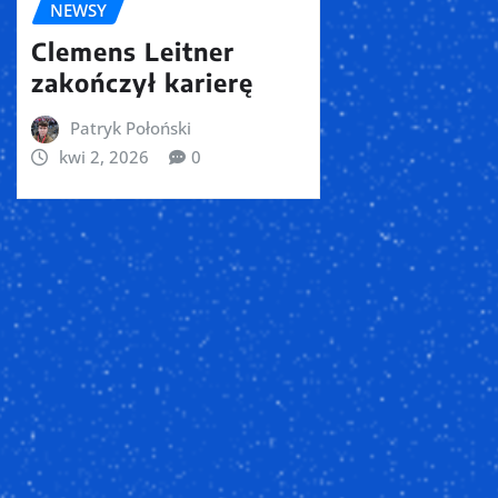
NEWSY
Clemens Leitner
zakończył karierę
Patryk Połoński
kwi 2, 2026
0