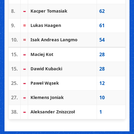
8.
62
Kacper Tomasiak
9.
61
Lukas Haagen
10.
54
Isak Andreas Langmo
15.
28
Maciej Kot
15.
28
Dawid Kubacki
25.
12
Paweł Wąsek
27.
10
Klemens Joniak
38.
1
Aleksander Zniszczoł