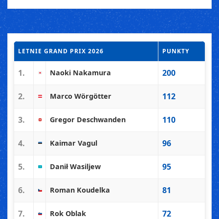
LETNIE GRAND PRIX 2026
PUNKTY
1.
200
Naoki Nakamura
2.
112
Marco Wörgötter
3.
110
Gregor Deschwanden
4.
96
Kaimar Vagul
5.
95
Danił Wasiljew
6.
81
Roman Koudelka
7.
72
Rok Oblak