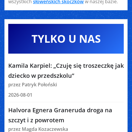
wszystkich
słoweńskich skoczków
w naszej bazie.
TYLKO U NAS
Kamila Karpiel: „Czuję się troszeczkę jak
dziecko w przedszkolu”
przez Patryk Połoński
2026-08-01
Halvora Egnera Graneruda droga na
szczyt i z powrotem
przez Magda Kozaczewska