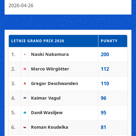
2026-04-26
LETNIE GRAND PRIX 2026
PUNKTY
1.
200
Naoki Nakamura
2.
112
Marco Wörgötter
3.
110
Gregor Deschwanden
4.
96
Kaimar Vagul
5.
95
Danił Wasiljew
6.
81
Roman Koudelka