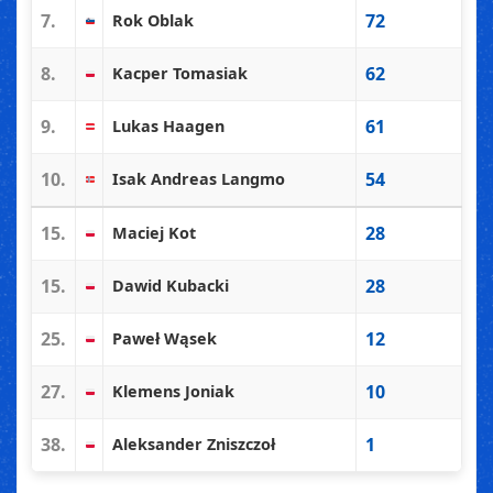
7.
72
Rok Oblak
8.
62
Kacper Tomasiak
9.
61
Lukas Haagen
10.
54
Isak Andreas Langmo
15.
28
Maciej Kot
15.
28
Dawid Kubacki
25.
12
Paweł Wąsek
27.
10
Klemens Joniak
38.
1
Aleksander Zniszczoł