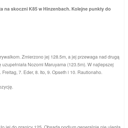
a na skoczni K85 w Hinzenbach. Kolejne punkty do
ywalkom. Zmierzono jej 128.5m, a jej przewaga nad drugą
kę uzupełniała Nozomi Maruyama (123.5m). W najlepszej
Freitag, 7. Eder, 8. Ito, 9. Opseth i 10. Rautionaho.
ozycję.
ło jej do granicy 125. Obsada podium generalnie nie uległa