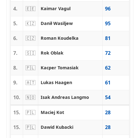
4.
🇪🇪
96
Kaimar Vagul
5.
🇰🇿
95
Danił Wasiljew
6.
🇨🇿
81
Roman Koudelka
7.
🇸🇮
72
Rok Oblak
8.
🇵🇱
62
Kacper Tomasiak
9.
🇦🇹
61
Lukas Haagen
10.
🇳🇴
54
Isak Andreas Langmo
15.
🇵🇱
28
Maciej Kot
15.
🇵🇱
28
Dawid Kubacki