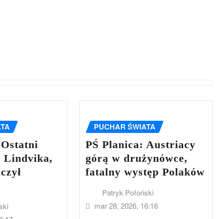
ATA
PUCHAR ŚWIATA
 Ostatni
PŚ Planica: Austriacy
 Lindvika,
górą w drużynówce,
czył
fatalny występ Polaków
Patryk Połoński
mar 28, 2026, 16:16
ski