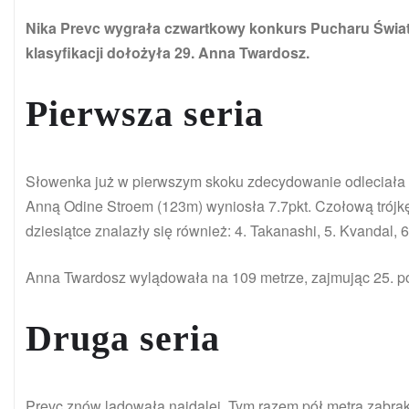
Nika Prevc wygrała czwartkowy konkurs Pucharu Świat
klasyfikacji dołożyła 29. Anna Twardosz.
Pierwsza seria
Słowenka już w pierwszym skoku zdecydowanie odleciała r
Anną Odine Stroem (123m) wyniosła 7.7pkt. Czołową trój
dziesiątce znalazły się również: 4. Takanashi, 5. Kvandal, 6. 
Anna Twardosz wylądowała na 109 metrze, zajmując 25. p
Druga seria
Prevc znów lądowała najdalej. Tym razem pół metra zabrak