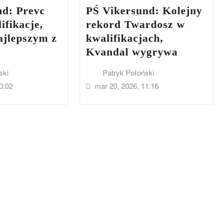
nd: Prevc
PŚ Vikersund: Kolejny
ifikacje,
rekord Twardosz w
ajlepszym z
kwalifikacjach,
Kvandal wygrywa
ski
Patryk Połoński
0:02
mar 20, 2026, 11:16