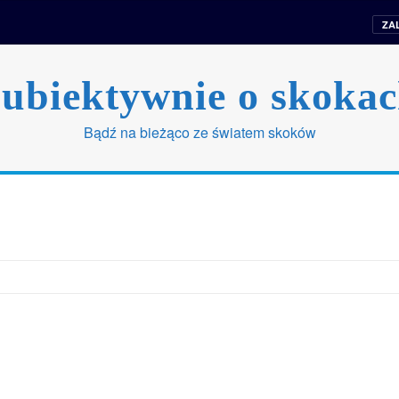
ZA
ubiektywnie o skoka
Bądź na bieżąco ze światem skoków
endarz konkursów
Typer
Wylosuj ciekawostkę
Quizy