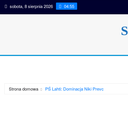
Przeskocz
sobota, 8 sierpnia 2026
04:55
do
treści
S
Strona główna
Kategorie
Sylwetki skoczków
Kal
Strona domowa
PŚ Lahti: Dominacja Niki Prevc