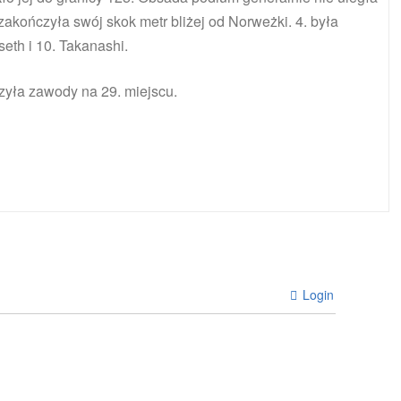
ończyła swój skok metr bliżej od Norweżki. 4. była
seth i 10. Takanashi.
zyła zawody na 29. miejscu.
Login