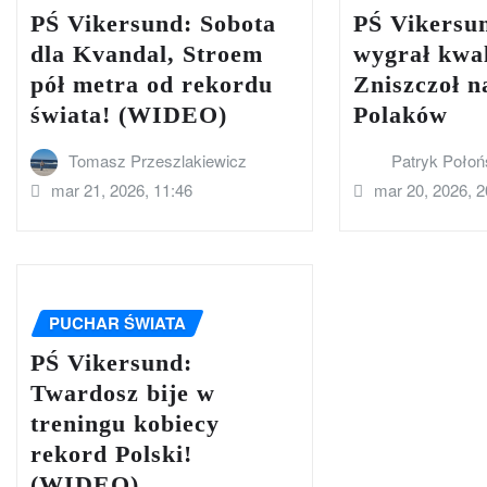
PŚ Vikersund: Sobota
PŚ Vikersu
dla Kvandal, Stroem
wygrał kwal
pół metra od rekordu
Zniszczoł n
świata! (WIDEO)
Polaków
Tomasz Przeszlakiewicz
Patryk Połoń
mar 21, 2026, 11:46
mar 20, 2026, 2
PUCHAR ŚWIATA
PŚ Vikersund:
Twardosz bije w
treningu kobiecy
rekord Polski!
(WIDEO)