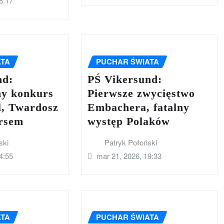
8:17
ATA
PUCHAR ŚWIATA
nd:
PŚ Vikersund:
ny konkurs
Pierwsze zwycięstwo
l, Twardosz
Embachera, fatalny
rsem
występ Polaków
ski
Patryk Połoński
4:55
mar 21, 2026, 19:33
ATA
PUCHAR ŚWIATA