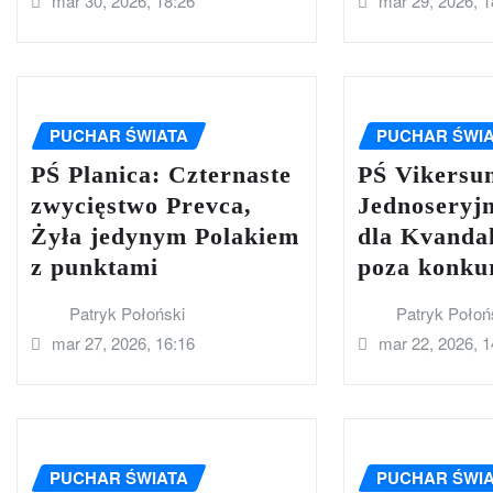
mar 30, 2026, 18:26
mar 29, 2026, 1
PUCHAR ŚWIATA
PUCHAR ŚWI
PŚ Planica: Czternaste
PŚ Vikersu
zwycięstwo Prevca,
Jednoseryj
Żyła jedynym Polakiem
dla Kvanda
z punktami
poza konku
Patryk Połoński
Patryk Połoń
mar 27, 2026, 16:16
mar 22, 2026, 1
PUCHAR ŚWIATA
PUCHAR ŚWI