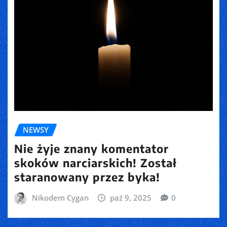
NEWSY
Nie żyje znany komentator
skoków narciarskich! Został
staranowany przez byka!
Nikodem Cygan
paź 9, 2025
0