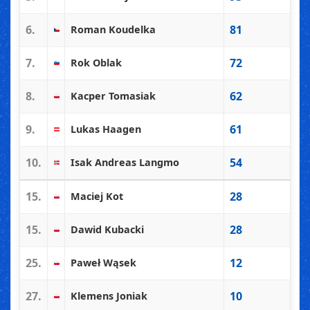
6.
81
Roman Koudelka
7.
72
Rok Oblak
8.
62
Kacper Tomasiak
9.
61
Lukas Haagen
10.
54
Isak Andreas Langmo
15.
28
Maciej Kot
15.
28
Dawid Kubacki
25.
12
Paweł Wąsek
27.
10
Klemens Joniak