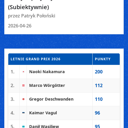
(Subiektywnie)
przez Patryk Połoński
2026-04-26
LETNIE GRAND PRIX 2026
PUNKTY
1.
200
Naoki Nakamura
2.
112
Marco Wörgötter
3.
110
Gregor Deschwanden
4.
96
Kaimar Vagul
5.
95
Danił Wasiljew