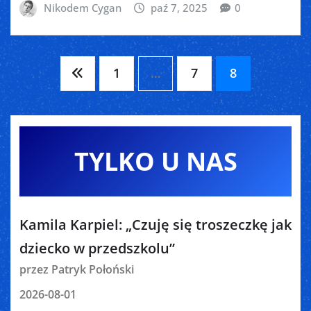
Nikodem Cygan
paź 7, 2025
0
Stronicowanie
1
…
7
8
wpisów
TYLKO U NAS
Kamila Karpiel: „Czuję się troszeczkę jak
dziecko w przedszkolu”
przez Patryk Połoński
2026-08-01