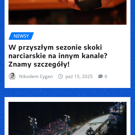
NEWSY
W przyszłym sezonie skoki
narciarskie na innym kanale?
Znamy szczegóły!
Nikodem Cygan
paź 15, 2025
0