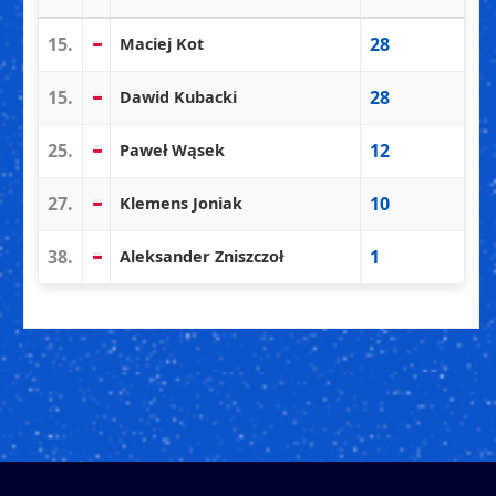
15.
28
Maciej Kot
15.
28
Dawid Kubacki
25.
12
Paweł Wąsek
27.
10
Klemens Joniak
38.
1
Aleksander Zniszczoł