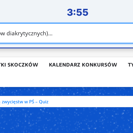
ZALOG
3:54
biektywnie o skok
Bądź na bieżąco ze światem skoków
TKI SKOCZKÓW
KALENDARZ KONKURSÓW
T
ą zwycięstw w PŚ – Quiz