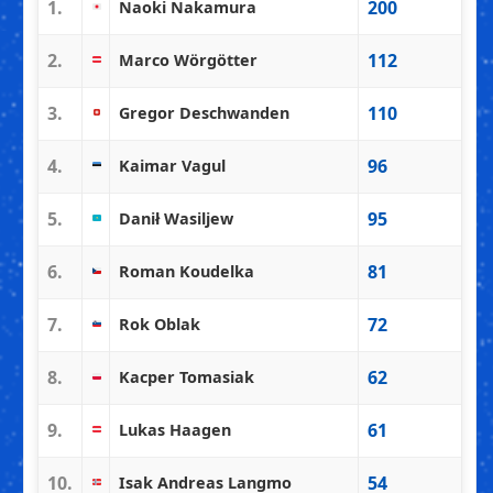
1.
200
Naoki Nakamura
2.
112
Marco Wörgötter
3.
110
Gregor Deschwanden
4.
96
Kaimar Vagul
5.
95
Danił Wasiljew
6.
81
Roman Koudelka
7.
72
Rok Oblak
8.
62
Kacper Tomasiak
9.
61
Lukas Haagen
10.
54
Isak Andreas Langmo