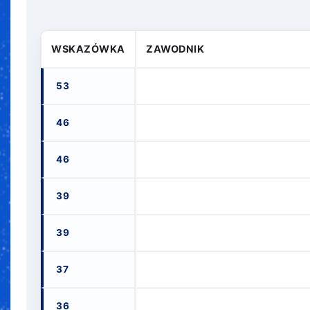
WSKAZÓWKA
ZAWODNIK
53
46
46
39
39
37
36