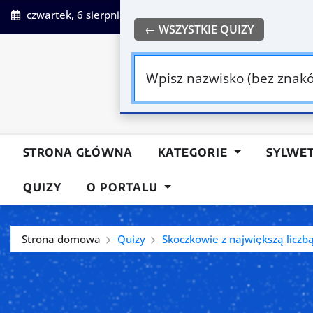
czwartek, 6 sierpnia 2026
9:20:18 PM
← WSZYSTKIE QUIZY
Su
STRONA GŁÓWNA
KATEGORIE
SYLWE
QUIZY
O PORTALU
Strona domowa
Quizy
Skoczkowie z największą liczb