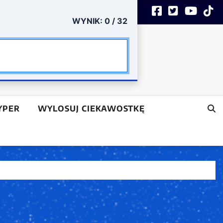
Social media
UJ
REJESTRACJA
WYNIK:
0
/
32
ach
YPER
WYLOSUJ CIEKAWOSTKĘ