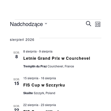
Nadchodzące
Szukaj
Wydarzenia
Wydar
Wyd
Lista
Wybierz
Wid
datę.
Nawig
sierpień 2026
naw
8 sierpnia
-
9 sierpnia
SOB.
po
8
Letnie Grand Prix w Courchevel
Tremplin du Praz
Courchevel, France
wyszu
15 sierpnia
-
16 sierpnia
SOB.
15
i
FIS Cup w Szczyrku
Skalite
Szczyrk, Poland
widok
22 sierpnia
-
23 sierpnia
SOB.
22