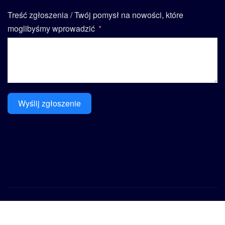
Treść zgłoszenia / Twój pomysł na nowości, które
moglibyśmy wprowadzić
Wyślij zgłoszenie
Prawa autorskie © 2025 | Zasilane przez
WordPress
|
Seattle News
autorstwa
ThemeArile