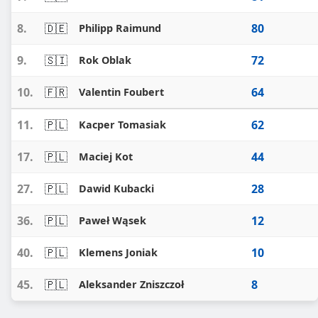
8.
🇩🇪
80
Philipp Raimund
9.
🇸🇮
72
Rok Oblak
10.
🇫🇷
64
Valentin Foubert
11.
🇵🇱
62
Kacper Tomasiak
17.
🇵🇱
44
Maciej Kot
27.
🇵🇱
28
Dawid Kubacki
36.
🇵🇱
12
Paweł Wąsek
40.
🇵🇱
10
Klemens Joniak
45.
🇵🇱
8
Aleksander Zniszczoł