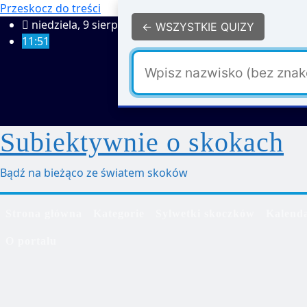
Przeskocz do treści
niedziela, 9 sierpnia 2026
← WSZYSTKIE QUIZY
11:51
Subiektywnie o skokach
Bądź na bieżąco ze światem skoków
Strona główna
Kategorie
Sylwetki skoczków
Kalend
O portalu