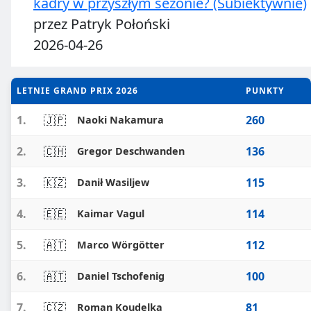
kadry w przyszłym sezonie? (Subiektywnie)
przez Patryk Połoński
2026-04-26
LETNIE GRAND PRIX 2026
PUNKTY
1.
🇯🇵
260
Naoki Nakamura
2.
🇨🇭
136
Gregor Deschwanden
3.
🇰🇿
115
Danił Wasiljew
4.
🇪🇪
114
Kaimar Vagul
5.
🇦🇹
112
Marco Wörgötter
6.
🇦🇹
100
Daniel Tschofenig
7.
🇨🇿
81
Roman Koudelka