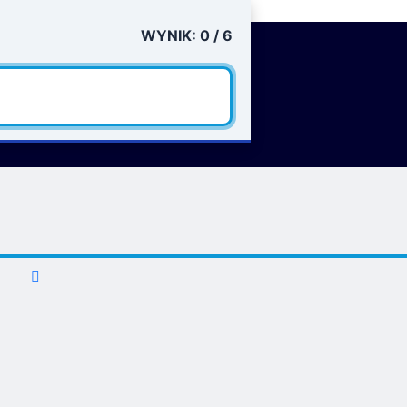
WYNIK:
0
/
6