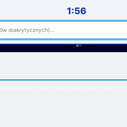
1:55
ZALOGUJ
REJESTRACJA
Social media
arz konkursów
Typer
Wylosuj ciekawostkę
Quizy