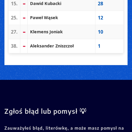
15.
28
Dawid Kubacki
25.
12
Paweł Wąsek
27.
10
Klemens Joniak
38.
1
Aleksander Zniszczoł
Zgłoś błąd lub pomysł 💡
Zauważyłeś błąd, literówkę, a może masz pomysł na