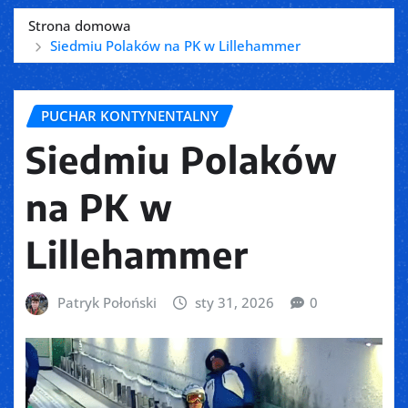
Strona domowa
Siedmiu Polaków na PK w Lillehammer
PUCHAR KONTYNENTALNY
Siedmiu Polaków
na PK w
Lillehammer
Patryk Połoński
sty 31, 2026
0