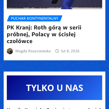
PUCHAR KONTYNENTALNY
PK Kranj: Roth górą w serii
próbnej, Polacy w ścisłej
czołówce
Magda Kozaczewska
lut 8, 2026
TYLKO U NAS