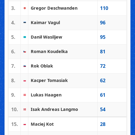
3.
110
Gregor Deschwanden
4.
96
Kaimar Vagul
5.
95
Danił Wasiljew
6.
81
Roman Koudelka
7.
72
Rok Oblak
8.
62
Kacper Tomasiak
9.
61
Lukas Haagen
10.
54
Isak Andreas Langmo
15.
28
Maciej Kot