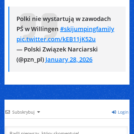
Polki nie wystartują w zawodach
PŚ w Willingen
#skijumpingfamily
pic.twitter.com/kEB11jK52u
— Polski Związek Narciarski
(@pzn_pl)
January 28, 2026
Subskrybuj
Login