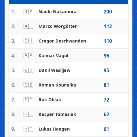
1.
🇯🇵
200
Naoki Nakamura
2.
🇦🇹
112
Marco Wörgötter
3.
🇨🇭
110
Gregor Deschwanden
4.
🇪🇪
96
Kaimar Vagul
5.
🇰🇿
95
Danił Wasiljew
6.
🇨🇿
81
Roman Koudelka
7.
🇸🇮
72
Rok Oblak
8.
🇵🇱
62
Kacper Tomasiak
9.
🇦🇹
61
Lukas Haagen