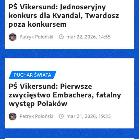
PŚ Vikersund: Jednoseryjny
konkurs dla Kvandal, Twardosz
poza konkursem
Patryk Połoński
mar 22, 2026, 14:55
PUCHAR ŚWIATA
PŚ Vikersund: Pierwsze
zwycięstwo Embachera, fatalny
występ Polaków
Patryk Połoński
mar 21, 2026, 19:33