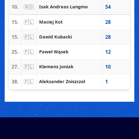
10.
🇳🇴
54
Isak Andreas Langmo
15.
🇵🇱
28
Maciej Kot
15.
🇵🇱
28
Dawid Kubacki
25.
🇵🇱
12
Paweł Wąsek
27.
🇵🇱
10
Klemens Joniak
38.
🇵🇱
1
Aleksander Zniszczoł