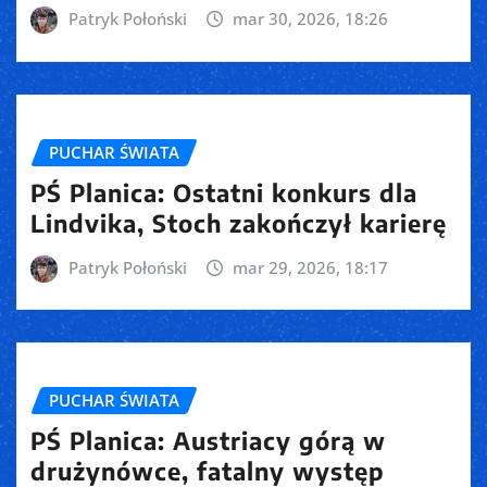
Patryk Połoński
mar 30, 2026, 18:26
PUCHAR ŚWIATA
PŚ Planica: Ostatni konkurs dla
Lindvika, Stoch zakończył karierę
Patryk Połoński
mar 29, 2026, 18:17
PUCHAR ŚWIATA
PŚ Planica: Austriacy górą w
drużynówce, fatalny występ