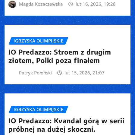
Magda Kozaczewska
lut 16, 2026, 19:28
IGRZYSKA OLIMPIJSKIE
IO Predazzo: Stroem z drugim
złotem, Polki poza finałem
Patryk Połoński
lut 15, 2026, 21:07
IGRZYSKA OLIMPIJSKIE
IO Predazzo: Kvandal górą w serii
próbnej na dużej skoczni.