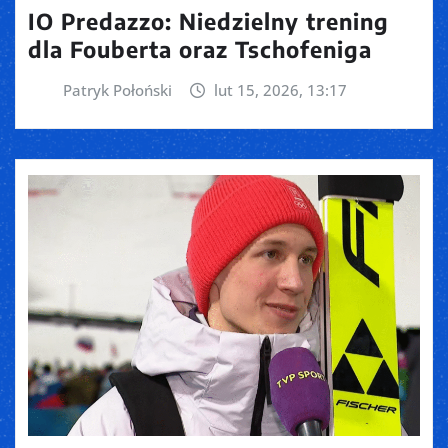
IO Predazzo: Niedzielny trening
dla Fouberta oraz Tschofeniga
Patryk Połoński
lut 15, 2026, 13:17