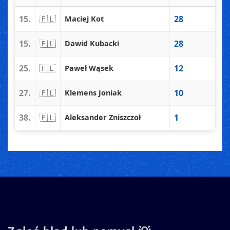
15.
🇵🇱
28
Maciej Kot
15.
🇵🇱
28
Dawid Kubacki
25.
🇵🇱
12
Paweł Wąsek
27.
🇵🇱
10
Klemens Joniak
38.
🇵🇱
1
Aleksander Zniszczoł