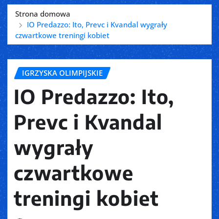
Strona domowa
IO Predazzo: Ito, Prevc i Kvandal wygrały
czwartkowe treningi kobiet
IGRZYSKA OLIMPIJSKIE
IO Predazzo: Ito,
Prevc i Kvandal
wygrały
czwartkowe
treningi kobiet