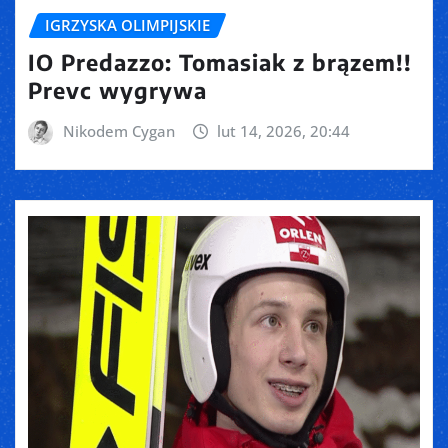
IGRZYSKA OLIMPIJSKIE
IO Predazzo: Tomasiak z brązem!!
Prevc wygrywa
Nikodem Cygan
lut 14, 2026, 20:44