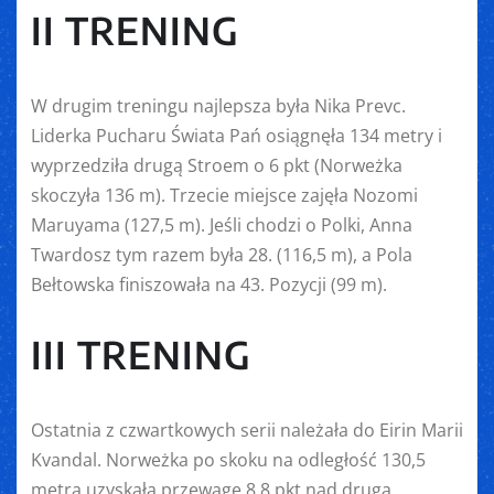
II TRENING
W drugim treningu najlepsza była Nika Prevc.
Liderka Pucharu Świata Pań osiągnęła 134 metry i
wyprzedziła drugą Stroem o 6 pkt (Norweżka
skoczyła 136 m). Trzecie miejsce zajęła Nozomi
Maruyama (127,5 m). Jeśli chodzi o Polki, Anna
Twardosz tym razem była 28. (116,5 m), a Pola
Bełtowska finiszowała na 43. Pozycji (99 m).
III TRENING
Ostatnia z czwartkowych serii należała do Eirin Marii
Kvandal. Norweżka po skoku na odległość 130,5
metra uzyskała przewagę 8,8 pkt nad drugą