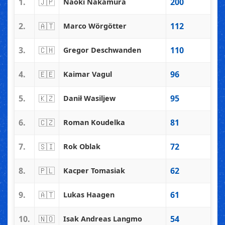
1.
🇯🇵
200
Naoki Nakamura
2.
🇦🇹
112
Marco Wörgötter
3.
🇨🇭
110
Gregor Deschwanden
4.
🇪🇪
96
Kaimar Vagul
5.
🇰🇿
95
Danił Wasiljew
6.
🇨🇿
81
Roman Koudelka
7.
🇸🇮
72
Rok Oblak
8.
🇵🇱
62
Kacper Tomasiak
9.
🇦🇹
61
Lukas Haagen
10.
🇳🇴
54
Isak Andreas Langmo