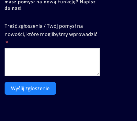
masz pomysł na nową funkcję? Napisz
do nas!
Treść zgłoszenia / Twój pomysł na
nowości, które moglibyśmy wprowadzić
Wyślij zgłoszenie
Prawa autorskie © 2025 | Zasilane przez
WordPress
|
Se