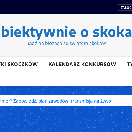
ZALOG
biektywnie o skok
Bądź na bieżąco ze światem skoków
TKI SKOCZKÓW
KALENDARZ KONKURSÓW
T
ammer? Zapowiedź, plan zawodów, transmisja na żywo