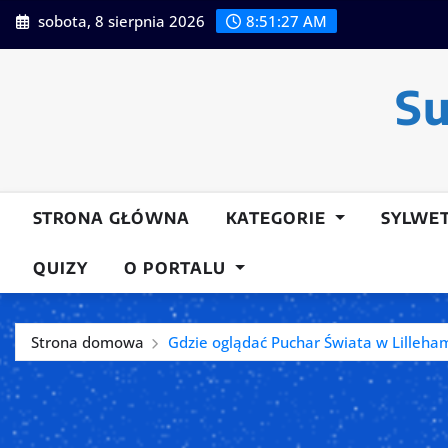
Przeskocz
sobota, 8 sierpnia 2026
8:51:28 AM
do
treści
Su
STRONA GŁÓWNA
KATEGORIE
SYLWE
QUIZY
O PORTALU
Strona domowa
Gdzie oglądać Puchar Świata w Lilleh