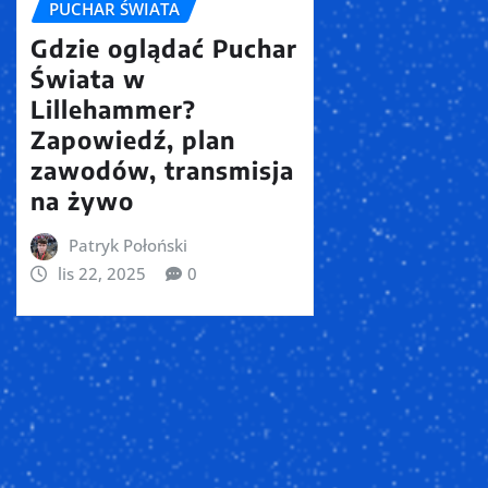
PUCHAR ŚWIATA
Gdzie oglądać Puchar
Świata w
Lillehammer?
Zapowiedź, plan
zawodów, transmisja
na żywo
Patryk Połoński
lis 22, 2025
0