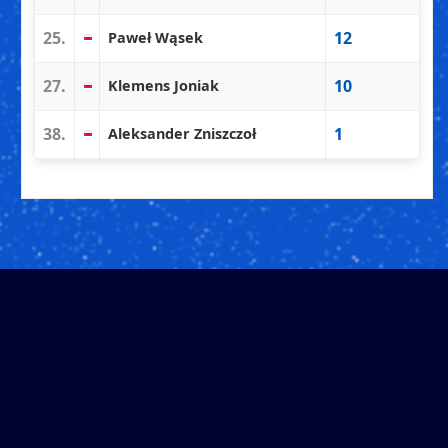
25.
12
Paweł Wąsek
27.
10
Klemens Joniak
38.
1
Aleksander Zniszczoł