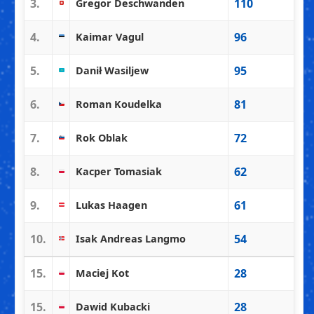
3.
110
Gregor Deschwanden
4.
96
Kaimar Vagul
5.
95
Danił Wasiljew
6.
81
Roman Koudelka
7.
72
Rok Oblak
8.
62
Kacper Tomasiak
9.
61
Lukas Haagen
10.
54
Isak Andreas Langmo
15.
28
Maciej Kot
15.
28
Dawid Kubacki