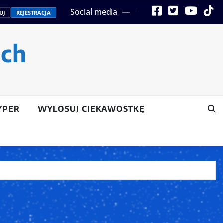
Social media
UJ
REJESTRACJA
ach
YPER
WYLOSUJ CIEKAWOSTKĘ